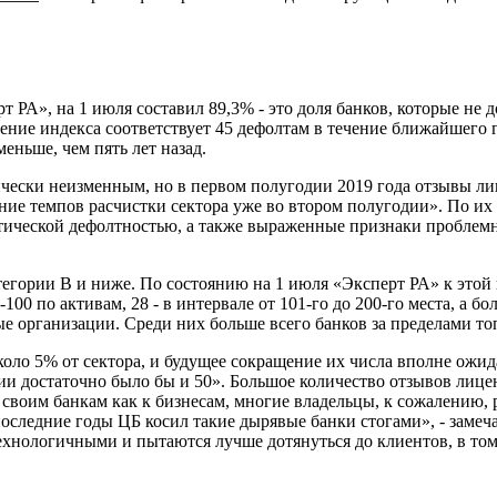
 РА», на 1 июля составил 89,3% - это доля банков, которые не 
ение индекса соответствует 45 дефолтам в течение ближайшего г
меньше, чем пять лет назад.
ически неизменным, но в первом полугодии 2019 года отзывы ли
ие темпов расчистки сектора уже во втором полугодии». По их 
актической дефолтностью, а также выраженные признаки пробле
егории B и ниже. По состоянию на 1 июля «Эксперт РА» к этой 
100 по активам, 28 - в интервале от 101-го до 200-го места, а б
 организации. Среди них больше всего банков за пределами топ
около 5% от сектора, и будущее сокращение их числа вполне ожи
и достаточно было бы и 50». Большое количество отзывов лицен
к своим банкам как к бизнесам, многие владельцы, к сожалению,
оследние годы ЦБ косил такие дырявые банки стогами», - замеча
нологичными и пытаются лучше дотянуться до клиентов, в том ч