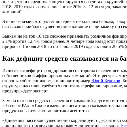
значит, что их средства концентрируются на счетах в крупнейш
2018–2019 годах - опускались ниже 20%. За 12 месяцев, заканч
компаний.
Это не означает, что растет доверие к небольшим банкам, го
оказывают наиболее существенное влияние на динамику по сект
Банкам не из топ-10 все сложнее привлекать розничное фондиро
2,1% против 12,4% годом ранее. А четыре года назад этот пока
прирост с 1 июля 2018-го по 1 июля 2019 года составил 20,5% (
Как дефицит средств сказывается на б
Испытывая дефицит фондирования со стороны населения и ком
собственников и аффилированных компаний. Эти ресурсы могу
стороны собственников», - приводит пример
Юрий Беликов
. Б
структуре пассивов требуется постоянное рефинансирование, к
предупреждает эксперт.
Замена оттоков средств населения и компаний другими источ
«Эксперт РА». «Такие изменения негативно сказываются на о
продукты», - отмечают аналитики агентства.
«Динамика пассивов существенно коррелирует с дефолтностью.
ликвидности с последующим отзывом лицензии», - говорит
Бе