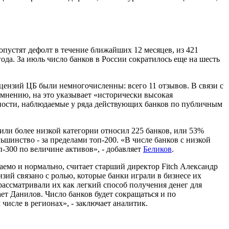
допустят дефолт в течение ближайших 12 месяцев, из 421
ода. За июль число банков в России сократилось еще на шесть
цензий ЦБ были немногочисленны: всего 11 отзывов. В связи с
мнению, на это указывает «исторически высокая
мности, наблюдаемые у ряда действующих банков по публичным
или более низкой категории относил 225 банков, или 53%
ольшинство - за пределами топ-200. «В числе банков с низкой
-300 по величине активов», - добавляет
Беликов
.
даемо и нормально, считает старший директор Fitch Александр
зий связано с ролью, которые банки играли в бизнесе их
 рассматривали их как легкий способ получения денег для
ет Данилов. Число банков будет сокращаться и по
исле в регионах», - заключает аналитик.