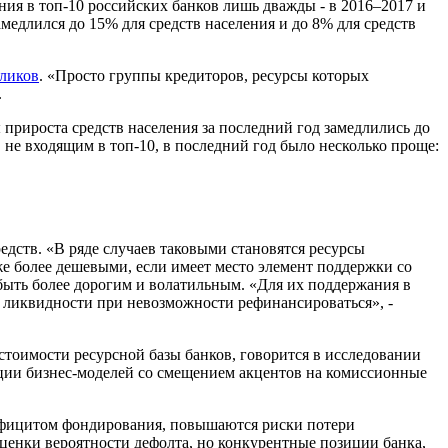
ения в топ-10 российских банков лишь дважды - в 2016–2017 и
амедлился до 15% для средств населения и до 8% для средств
ликов
. «Просто группы кредиторов, ресурсы которых
.
 прироста средств населения за последний год замедлились до
, не входящим в топ-10, в последний год было несколько проще:
дств. «В ряде случаев таковыми становятся ресурсы
 более дешевыми, если имеет место элемент поддержки со
быть более дорогим и волатильным. «Для их поддержания в
ри ликвидности при невозможности рефинансироваться», -
тоимости ресурсной базы банков, говорится в исследовании
ции бизнес-моделей со смещением акцентов на комиссионные
дефицитом фондирования, повышаются риски потери
ценки вероятности дефолта, но конкурентные позиции банка,