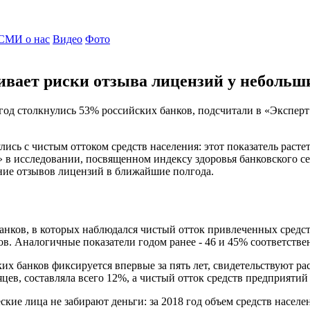
СМИ о нас
Видео
Фото
ивает риски отзыва лицензий у небольш
од столкнулись 53% российских банков, подсчитали в «Эксперт 
сь с чистым оттоком средств населения: этот показатель растет
» в исследовании, посвященном индексу здоровья банковского с
ние отзывов лицензий в ближайшие полгода.
 банков, в которых наблюдался чистый отток привлеченных средст
в. Аналогичные показатели годом ранее - 46 и 45% соответстве
 банков фиксируется впервые за пять лет, свидетельствуют рас
цев, составляла всего 12%, а чистый отток средств предприяти
е лица не забирают деньги: за 2018 год объем средств населения