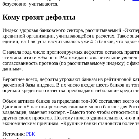
безусловно, учитываются.
Кому грозят дефолты
Индекс здоровья банковского сектора, рассчитываемый «Эксперт
кредитной организации, учитывающейся в расчетах. Такое знач
единиц, на 1 августа насчитывалось уже 415 банков, что вдвое 
С начала года число прогнозируемых дефолтов осталось практ
этим аналитики «Эксперт РА» ожидают «значительное увеличен
согласованность прогноза (по рассчитываемому индексу) с ф
данным».
Вероятнее всего, дефолты угрожают банкам из рейтинговой кат
расчетной базы индекса. В их число входят шесть банков из топ-
оценкой кредитного качества преобладают небольшие кредитные
Объем активов банков за пределами топ-100 составляет всего 
Данилов: «У нас по-прежнему слишком много банков: для Росси
владельцев, замечает эксперт. «Вместо того чтобы относиться 
других своих проектов. Поэтому ничего удивительного, что в п
экономическим причинам. «Крупные банки становятся более тех
Источник:
РБК