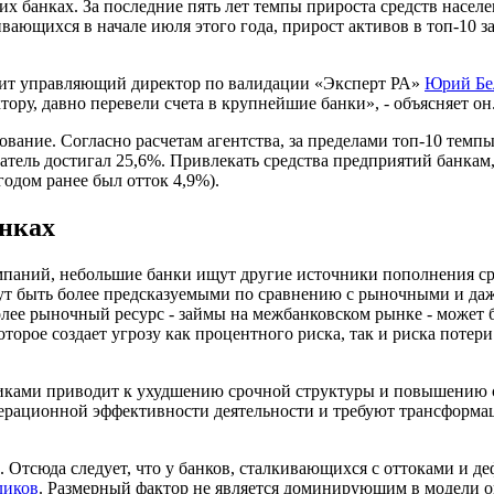
их банках. За последние пять лет темпы прироста средств насел
ивающихся в начале июля этого года, прирост активов в топ-10 з
ворит управляющий директор по валидации «Эксперт РА»
Юрий Бе
ору, давно перевели счета в крупнейшие банки», - объясняет он
вание. Согласно расчетам агентства, за пределами топ-10 темпы
затель достигал 25,6%. Привлекать средства предприятий банкам
годом ранее был отток 4,9%).
анках
паний, небольшие банки ищут другие источники пополнения сре
т быть более предсказуемыми по сравнению с рыночными и даже
олее рыночный ресурс - займы на межбанковском рынке - может 
оторое создает угрозу как процентного риска, так и риска поте
никами приводит к ухудшению срочной структуры и повышению с
перационной эффективности деятельности и требуют трансформа
 Отсюда следует, что у банков, сталкивающихся с оттоками и 
ликов
. Размерный фактор не является доминирующим в модели о