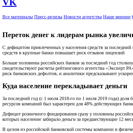
VK
Все материалы
Пресс-релизы
Новости агентства
Наше мнение
Переток денег к лидерам рынка увелич
С дефицитом привлеченных у населения средств за последний г
средств в крупные банки повышает риск отзывов лицензий
Больше половины российских банков за последний год столкнули
свидетельствуют расчеты рейтингового агентства «Эксперт РА
риск банковских дефолтов, и аналитики предсказывают ускоре
Куда население перекладывает деньги
За последний год (с 1 июля 2018-го по 1 июля 2019 года) доля
ресурсов компаний был характерен для 48% действующих банко
Дефицит розничного фондирования сразу у половины российских
которых население забирало деньги за предшествующие 12 меся
В целом из российской банковской системы компании и физически