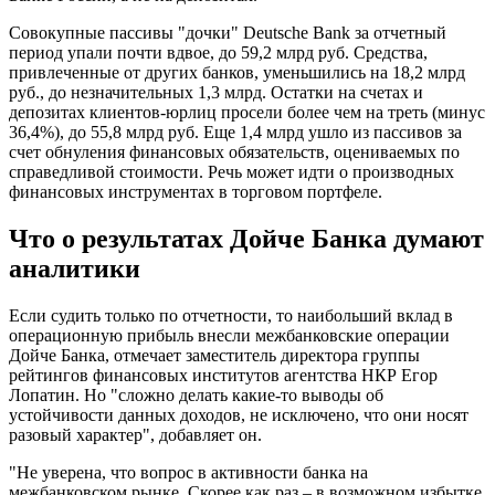
Совокупные пассивы "дочки" Deutsche Bank за отчетный
период упали почти вдвое, до 59,2 млрд руб. Средства,
привлеченные от других банков, уменьшились на 18,2 млрд
руб., до незначительных 1,3 млрд. Остатки на счетах и
депозитах клиентов-юрлиц просели более чем на треть (минус
36,4%), до 55,8 млрд руб. Еще 1,4 млрд ушло из пассивов за
счет обнуления финансовых обязательств, оцениваемых по
справедливой стоимости. Речь может идти о производных
финансовых инструментах в торговом портфеле.
Что о результатах Дойче Банка думают
аналитики
Если судить только по отчетности, то наибольший вклад в
операционную прибыль внесли межбанковские операции
Дойче Банка, отмечает заместитель директора группы
рейтингов финансовых институтов агентства НКР Егор
Лопатин. Но "сложно делать какие-то выводы об
устойчивости данных доходов, не исключено, что они носят
разовый характер", добавляет он.
"Не уверена, что вопрос в активности банка на
межбанковском рынке. Скорее как раз – в возможном избытке