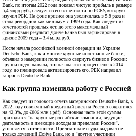
Bank, по итогам 2022 года показал чистую прибыль в размере
5,4 млрд руб., следует из его отчетности по РСБУ, которую
изучил РБК. На фоне кризиса она увеличилась в 5,8 раза и
стала рекордной как минимум с 1999 года. Как следует из
отчетностей прошлых лет, до этого максимальный
финансовый результат Дойче Банка был зафиксирован в
кризис 2009 года – 3,4 млрд руб.
После начала российской военной операции на Украине
Deutsche Bank, как и многие крупные иностранные банки,
объявил о намерении полностью свернуть бизнес в России:
группа подчеркивала, что начала этот процесс еще в 2014
году, но планировала активизировать его. РБК направил
запрос в Deutsche Bank.
Как группа изменила работу с Россией
Как следует из годового отчета материнского Deutsche Bank, в
2022 году совокупный кредитный риск на Россию сократился
на 42,3%, до €806 млн (.pdf). Основная часть этой суммы
приходится "на крупные российские компании, ведущие
деятельность и имеющие доходы за пределами России",
уточняется в отчетности. Причем такие ссуды выдавал не
только дочерний Дойче Банк, но и "другие участники