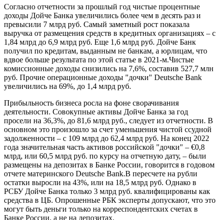
Согласно отчетности за прошлый год чистые процентные
доходы Дойче Банка увеличились более чем в десять раз и
превысили 7 млрд руб. Самый заметный рост показала
выручка от размещения средств в кредитных организациях – с
1,84 млрд до 6,9 млрд руб. Еще 1,6 млрд руб. Дойче Банк
получил по кредитам, выданным не банкам, а юрлицам, что
вдвое больше результата по этой статье в 2021-м.Чистые
комиссионные доходы снизились на 7,6%, составив 527,7 млн
руб. Прочие операционные доходы "дочки" Deutsche Bank
увеличились на 69%, до 1,4 млрд руб.
Прибыльность бизнеса росла на фоне сворачивания
деятельности. Совокупные активы Дойче Банка за год
просели на 36,3%, до 81,6 млрд руб., следует из отчетности. В
основном это произошло за счет уменьшения чистой ссудной
задолженности – с 109 млрд до 62,4 млрд руб. На конец 2022
года значительная часть активов российской "дочки" – €0,8
млрд, или 60,5 млрд руб. по курсу на отчетную дату, – были
размещены на депозитах в Банке России, говорится в годовом
отчете материнского Deutsche Bank.В пересчете на рубли
остатки выросли на 43%, или на 18,5 млрд руб. Однако в
РСБУ Дойче Банка только 3 млрд руб. квалифицированы как
средства в ЦБ. Опрошенные РБК эксперты допускают, что это
могут быть деньги только на корреспондентских счетах в
Банке России, а не на депозитах.