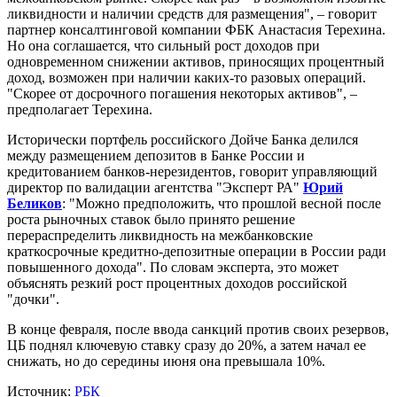
ликвидности и наличии средств для размещения", – говорит
партнер консалтинговой компании ФБК Анастасия Терехина.
Но она соглашается, что сильный рост доходов при
одновременном снижении активов, приносящих процентный
доход, возможен при наличии каких-то разовых операций.
"Скорее от досрочного погашения некоторых активов", –
предполагает Терехина.
Исторически портфель российского Дойче Банка делился
между размещением депозитов в Банке России и
кредитованием банков-нерезидентов, говорит управляющий
директор по валидации агентства "Эксперт РА"
Юрий
Беликов
: "Можно предположить, что прошлой весной после
роста рыночных ставок было принято решение
перераспределить ликвидность на межбанковские
краткосрочные кредитно-депозитные операции в России ради
повышенного дохода". По словам эксперта, это может
объяснять резкий рост процентных доходов российской
"дочки".
В конце февраля, после ввода санкций против своих резервов,
ЦБ поднял ключевую ставку сразу до 20%, а затем начал ее
снижать, но до середины июня она превышала 10%.
Источник:
РБК