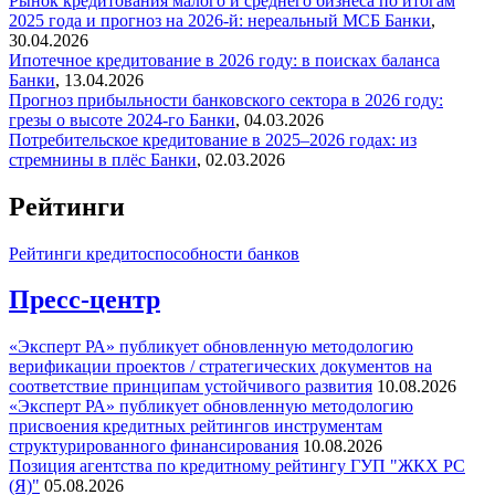
Рынок кредитования малого и среднего бизнеса по итогам
2025 года и прогноз на 2026-й: нереальный МСБ
Банки
,
30.04.2026
Ипотечное кредитование в 2026 году: в поисках баланса
Банки
,
13.04.2026
Прогноз прибыльности банковского сектора в 2026 году:
грезы о высоте 2024-го
Банки
,
04.03.2026
Потребительское кредитование в 2025–2026 годах: из
стремнины в плёс
Банки
,
02.03.2026
Рейтинги
Рейтинги кредитоспособности банков
Пресс-центр
«Эксперт РА» публикует обновленную методологию
верификации проектов / стратегических документов на
соответствие принципам устойчивого развития
10.08.2026
«Эксперт РА» публикует обновленную методологию
присвоения кредитных рейтингов инструментам
структурированного финансирования
10.08.2026
Позиция агентства по кредитному рейтингу ГУП "ЖКХ РС
(Я)"
05.08.2026