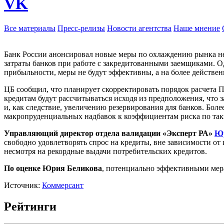
VK
Все материалы
Пресс-релизы
Новости агентства
Наше мнение
Банк России анонсировал новые меры по охлаждению рынка нео
затраты банков при работе с закредитованными заемщиками. Од
прибыльности, меры не будут эффективны, а на более действе
ЦБ сообщил, что планирует скорректировать порядок расчета 
кредитам будут рассчитываться исходя из предположения, что з
и, как следствие, увеличению резервирования для банков. Бол
макропруденциальных надбавок к коэффициентам риска по таки
Управляющий директор отдела валидации «Эксперт РА»
Ю
свободно удовлетворять спрос на кредиты, вне зависимости от 
несмотря на рекордные выдачи потребительских кредитов.
По оценке Юрия Беликова
, потенциально эффективными мера
Источник:
Коммерсант
Рейтинги