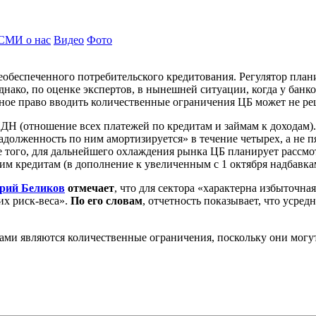
СМИ о нас
Видео
Фото
беспеченного потребительского кредитования. Регулятор плани
нако, по оценке экспертов, в нынешней ситуации, когда у банко
нное право вводить количественные ограничения ЦБ может не ре
ПДН (отношение всех платежей по кредитам и займам к доходам
адолженность по ним амортизируется» в течение четырех, а не пят
ее того, для дальнейшего охлаждения рынка ЦБ планирует рассм
м кредитам (в дополнение к увеличенным с 1 октября надбавка
рий
Беликов
отмечает
, что для сектора «характерна избыточная
их риск-веса».
По его словам
, отчетность показывает, что усред
ми являются количественные ограничения, поскольку они могут