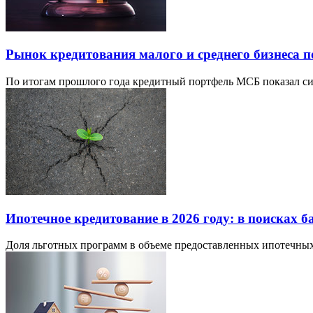
Рынок кредитования малого и среднего бизнеса п
По итогам прошлого года кредитный портфель МСБ показал сим
Ипотечное кредитование в 2026 году: в поисках б
Доля льготных программ в объеме предоставленных ипотечных с