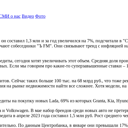
СМИ о нас
Видео
Фото
 он составил 1,3 млн и за год увеличился на 7%, подсчитали в 
ечают собеседники "Ъ FM". Они связывают тренд с инфляцией на
редиты, сегодня хотят увеличивать этот объем. Средняя доля пр
овых. Если мы говорим про какие-то суперзавышенные ставки – 1
итов. Сейчас таких больше 100 тыс. на 68 млрд руб., что тоже 
ия на рынке недвижимости найти все сложнее. Хотя модели, на 
ты на покупку новых Lada, 69% из которых Granta, Kia, Hyundai,
ta и Volkswagen. В мае набор брендов среди новых авто не пре
едита в апреле 2023 года составил 1,5 млн руб. Рост среднего ч
ачительно. По данным Центробанка, в январе они превышали 17%,