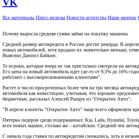
VK
Все материалы
Пресс-релизы
Новости агентства
Наше мнение
Почему выросла средняя сумма займа на покупку машины
Средний размер автокредита в России достиг рекорда. В апреле
новых автомобилей, хотя продано их значительно меньше, отм
Выяснял Даниил Бабкин.
Те игроки, которые вчера не так пристально смотрели на авток
Его цена на новый автомобиль идет где-то от 9,5% до 16% год
работают с высокорискованными клиентами".
Растет и число просроченных более чем на три месяца автокред
автомобиля как инвестицию, учитывая, что хорошие предложен
бюджетные, рассказал Алексей Рыщук из "Открытие Авто":
"В апреле клиенты "Открытие Авто" чаще всего оформляли креди
Пятерка лидеров среди подержанных: Kia, Lada, Hyundai, Toyo
всех новых машин, столько же – китайские. Средний чек автокр
С начала года ставки по автокредитам снижались, хоть и незн