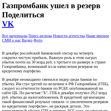
Газпромбанк ушел в резерв
Поделиться
VK
Все материалы
Пресс-релизы
Новости агентства
Наше мнение
СМИ о нас
Видео
Фото
В декабре российский банковский сектор на четверть
сократил чистую прибыль. Важную роль в этом сыграл
убыток почти на 30 млрд руб. у третьего по размеру в стране
Газпромбанка, возникший из-за начисления резервов по
кредитному портфелю.
В декабре неожиданно сменился лидер среди банков по
убытку. Им стал третий по величине в РФ Газпромбанк (ГПБ),
следует из отчетности банков по РСБУ, опубликованной на
сайте ЦБ. По расчетам “Ъ”, ГПБ в декабре получил 29,2 млрд
руб. убытка до налогообложения. В кредитной организации
такой финансовый результат связали «с увеличением резервов
по кредитному портфелю», не раскрыв детали. Это
единственный убыток ГПБ в течение 2021 года, по итогам он