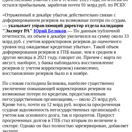
остался прибыльным, заработав почти 91 млрд руб. по РСБУ.
«Отраженный в декабре убыток действительно связан с
доформированием резервов на возможные потери по ссудам,
—
указывает управляющий директор отдела валидации
"Эксперт РА"
Юрий Беликов
.— По данным публичной
отчетности, их объем в декабре увеличился на сумму около 33
млрд руб. с учетом корректировок резервов до оценочного
уровня под ожидаемые кредитные убытки». Такой объем
доформирования резервов в ГПБ выше, чем в среднем в
другие месяцы в 2021 году, говорит он. Причем с марта по
август, наоборот, у банка наблюдалось восстановление
резервов (с учетом корректировок) ежемесячно,
восстановление резервов было и в ноябре.
По словам господина Беликова, наиболее существенно
увеличение повышающей корректировки резервов на
возможные потери по кредитам, предоставленным
негосударственным организациям,— около 25 млрд руб.
Кроме того, почти на 12 млрд руб. возросла просроченная
ссудная задолженность негосударственных организаций с
учетом как основного долга, так и процентов. Прирост
просроченных долгов в ГПБ стал вторым по величине в
секторе. Однако он был полностью зарезервирован, добавляет
эксперт.