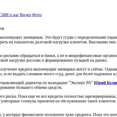
СМИ о нас
Видео
Фото
тов
малоимущих заемщиков. Это будут ссуды с определенными парам
реть на показатели долговой нагрузки клиентов. Высокими они 
рисками обращаться в банки, а не в микрофинансовые организац
говой нагрузки россиян и формированию пузырей на рынке.
олучение кредита малоимущие заемщики могут и сейчас. Однако 
, если выдать слишком много ссуд, денег для более надежных кл
 управляющий директор по валидации "Эксперт РА"
Юрий Бели
ирование большего объема средств.
ного риска. Пока еще не все кредиты полностью зарезервированы
регуляторные стимулы принятия на обслуживание таких клиентов.
ян, у которых финансовое положение хуже среднего. Пока это н