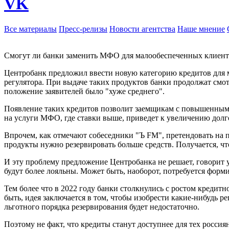
VK
Все материалы
Пресс-релизы
Новости агентства
Наше мнение
Смогут ли банки заменить МФО для малообеспеченных клиен
Центробанк предложил ввести новую категорию кредитов для 
регулятора. При выдаче таких продуктов банки продолжат смот
положение заявителей было "хуже среднего".
Появление таких кредитов позволит заемщикам с повышенными 
на услуги МФО, где ставки выше, приведет к увеличению дол
Впрочем, как отмечают собеседники "Ъ FM", претендовать на п
продукты нужно резервировать больше средств. Получается, что
И эту проблему предложение Центробанка не решает, говорит
будут более лояльны. Может быть, наоборот, потребуется форм
Тем более что в 2022 году банки столкнулись с ростом кредит
быть, идея заключается в том, чтобы изобрести какие-нибудь 
льготного порядка резервирования будет недостаточно.
Поэтому не факт, что кредиты станут доступнее для тех росси