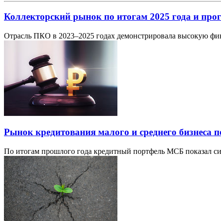
Коллекторский рынок по итогам 2025 года и прог
Отрасль ПКО в 2023–2025 годах демонстрировала высокую фин
Рынок кредитования малого и среднего бизнеса п
По итогам прошлого года кредитный портфель МСБ показал сим