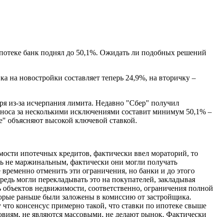
ипотеке банк поднял до 50,1%. Ожидать ли подобных решений
а на новостройки составляет теперь 24,9%, на вторичку –
ря из-за исчерпания лимита. Недавно "Сбер" получил
взноса за несколькими исключениями составит минимум 50,1% –
" объясняют высокой ключевой ставкой.
ости ипотечных кредитов, фактически ввел мораторий, то
ать не маржинальным, фактически они могли получать
ременно отменить эти ограничения, но банки и до этого
редь могли перекладывать это на покупателей, закладывая
ь объектов недвижимости, соответственно, ограничения полной
оторые раньше были заложены в комиссию от застройщика.
у что консенсус примерно такой, что ставки по ипотеке свыше
овиям, не являются массовыми, не делают рынок. Фактически