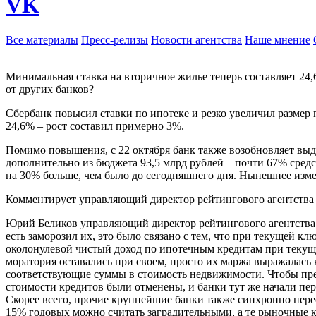
VK
Все материалы
Пресс-релизы
Новости агентства
Наше мнение
Минимальная ставка на вторичное жилье теперь составляет 24
от других банков?
Сбербанк повысил ставки по ипотеке и резко увеличил размер 
24,6% – рост составил примерно 3%.
Помимо повышения, с 22 октября банк также возобновляет выд
дополнительно из бюджета 93,5 млрд рублей – почти 67% сред
на 30% больше, чем было до сегодняшнего дня. Нынешнее изм
Комментирует управляющий директор рейтингового агентства
Юрий Беликов управляющий директор рейтингового агентства 
есть заморозил их, это было связано с тем, что при текущей к
околонулевой чистый доход по ипотечным кредитам при текущ
моратория оставались при своем, просто их маржа выражалась 
соответствующие суммы в стоимость недвижимости. Чтобы прес
стоимости кредитов были отменены, и банки тут же начали пер
Скорее всего, прочие крупнейшие банки также синхронно перес
15% годовых можно считать заградительными, а те рыночные к