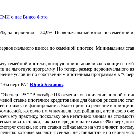
СМИ о нас
Видео
Фото
,6%, на первичное – 24,9%. Первоначальный взнос по семейной 
первоначального взноса по семейной ипотеке. Минимальная ставк
ачу семейной ипотеки, которую приостанавливал в конце сентяб
ств на льготную программу. Но теперь размер первоначального 
енение условий по собственным ипотечным программам в "Сбере
 "Эксперт РА"
Юрий Беликов
:
"Эксперт РА" "В октябре ЦБ отменил ограничение полной стоим
лючевой ставке ипотечное кредитование для банков рисковало ст
ей стоимости фондирования. Было принято решение в принципе в
комиссией, которую им уплачивали застройщики, а те в свою оче
ечь эту практику, поскольку она негативно влияла на стоимост
есматривать ставки, как раз в среднем на те самые 3% вверх, к
мотрят ставки, но эти ставки сейчас мало на что влияют, потом
редиты, которые выдаются сейчас, не стандартные по своим усл