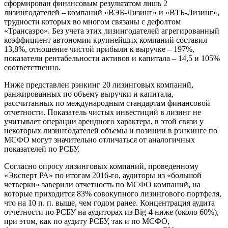
сформирован финансовым результатом лишь 2
лизингодателей – компаний «ВЭБ-Лизинг» и «ВТБ-Лизинг»,
трудности которых во многом связаны с дефолтом
«Трансаэро». Без учета этих лизингодателей агрегированный
коэффициент автономии крупнейших компаний составил
13,8%, отношение чистой прибыли к выручке – 197%,
показатели рентабельности активов и капитала – 14,5 и 105%
соответственно.
Ниже представлен рэнкинг 20 лизинговых компаний,
ранжированных по объему выручки и капитала,
рассчитанных по международным стандартам финансовой
отчетности. Показатель чистых инвестиций в лизинг не
учитывает операции арендного характера, в этой связи у
некоторых лизингодателей объемы и позиции в рэнкинге по
МСФО могут значительно отличаться от аналогичных
показателей по РСБУ.
Согласно опросу лизинговых компаний, проведенному
«Эксперт РА» по итогам 2016-го, аудиторы из «большой
четверки» заверили отчетность по МСФО компаний, на
которые приходится 83% совокупного лизингового портфеля,
что на 10 п. п. выше, чем годом ранее. Концентрация аудита
отчетности по РСБУ на аудиторах из Big-4 ниже (около 60%),
при этом, как по аудиту РСБУ, так и по МСФО,