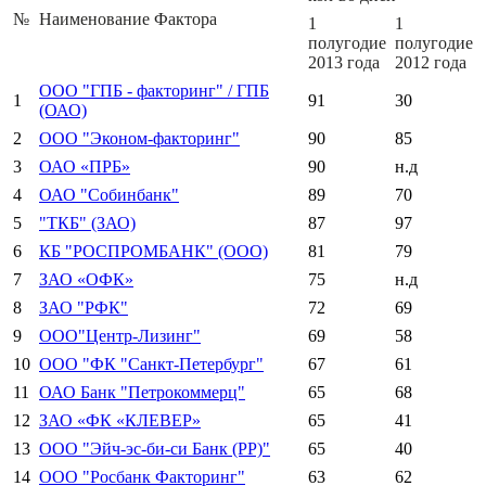
№
Наименование Фактора
1
1
полугодие
полугодие
2013 года
2012 года
ООО "ГПБ - факторинг" / ГПБ
1
91
30
(ОАО)
2
ООО "Эконом-факторинг"
90
85
3
ОАО «ПРБ»
90
н.д
4
ОАО "Собинбанк"
89
70
5
"ТКБ" (ЗАО)
87
97
6
КБ "РОСПРОМБАНК" (ООО)
81
79
7
ЗАО «ОФК»
75
н.д
8
ЗАО "РФК"
72
69
9
ООО"Центр-Лизинг"
69
58
10
ООО "ФК "Санкт-Петербург"
67
61
11
ОАО Банк "Петрокоммерц"
65
68
12
ЗАО «ФК «КЛЕВЕР»
65
41
13
ООО "Эйч-эс-би-си Банк (РР)"
65
40
14
ООО "Росбанк Факторинг"
63
62