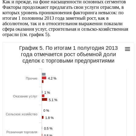
Как и прежде, на фоне насыщенности основных сегментов
Факторы продолжают предлагать свои услуги отраслям, в
которых уровень проникновения факторинга невысок: по
итогам 1 половины 2013 года заметный рост, как в
абсолютном, так и в относительном выражении показали
сфера оказания услуг, строительная и сельско-хозяйственная
отрасли (см. график 5).
График 5. По итогам 1 полугодия 2013
года отмечается рост объемной доли
сделок с торговыми предприятиями
Прочие
4.2 %
4.2 %
1 %
1 %
Оказание услуг
5.1 %
5.1 %
0 %
0 %
Сельское хозяйство
1.8 %
1.8 %
0.5 %
0.5 %
Розничная торговля
0.5 %
0.5 %