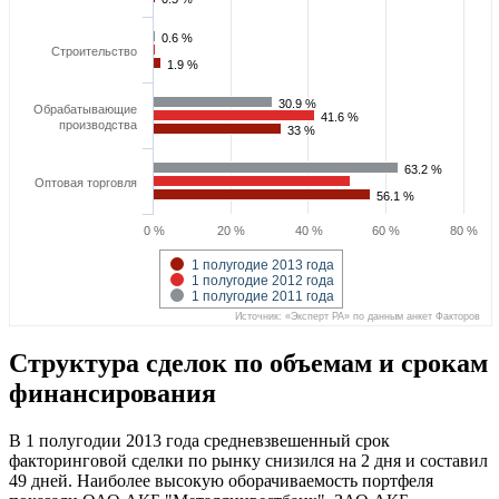
0.6 %
0.6 %
Строительство
1.9 %
1.9 %
30.9 %
30.9 %
Обрабатывающие
41.6 %
41.6 %
производства
33 %
33 %
63.2 %
63.2 %
Оптовая торговля
56.1 %
56.1 %
0 %
20 %
40 %
60 %
80 %
1 полугодие 2013 года
1 полугодие 2012 года
1 полугодие 2011 года
Источник: «Эксперт РА» по данным анкет Факторов
Структура сделок по объемам и срокам
финансирования
В 1 полугодии 2013 года средневзвешенный срок
факторинговой сделки по рынку снизился на 2 дня и составил
49 дней. Наиболее высокую оборачиваемость портфеля