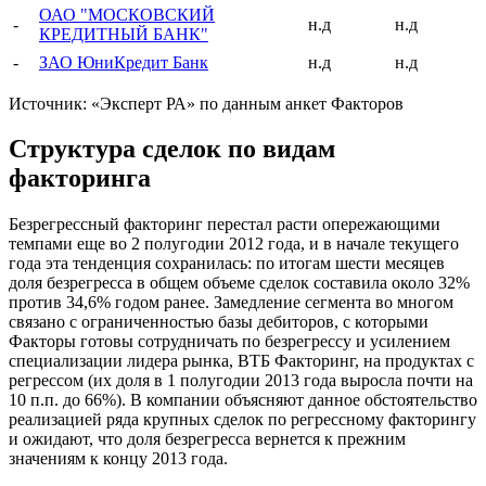
ОАО "МОСКОВСКИЙ
-
н.д
н.д
КРЕДИТНЫЙ БАНК"
-
ЗАО ЮниКредит Банк
н.д
н.д
Источник: «Эксперт РА» по данным анкет Факторов
Структура сделок по видам
факторинга
Безрегрессный факторинг перестал расти опережающими
темпами еще во 2 полугодии 2012 года, и в начале текущего
года эта тенденция сохранилась: по итогам шести месяцев
доля безрегресса в общем объеме сделок составила около 32%
против 34,6% годом ранее. Замедление сегмента во многом
связано с ограниченностью базы дебиторов, с которыми
Факторы готовы сотрудничать по безрегрессу и усилением
специализации лидера рынка, ВТБ Факторинг, на продуктах с
регрессом (их доля в 1 полугодии 2013 года выросла почти на
10 п.п. до 66%). В компании объясняют данное обстоятельство
реализацией ряда крупных сделок по регрессному факторингу
и ожидают, что доля безрегресса вернется к прежним
значениям к концу 2013 года.