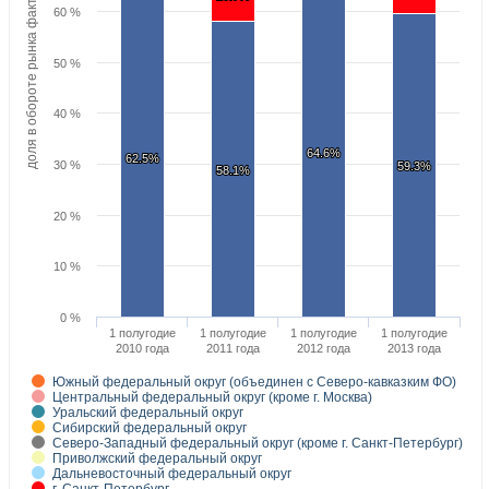
доля в обороте рынка факторинга
60 %
50 %
40 %
64.6%
64.6%
62.5%
62.5%
30 %
59.3%
59.3%
58.1%
58.1%
20 %
10 %
0 %
1 полугодие
1 полугодие
1 полугодие
1 полугодие
2010 года
2011 года
2012 года
2013 года
Южный федеральный округ (объединен с Северо-кавказким ФО)
Центральный федеральный округ (кроме г. Москва)
Уральский федеральный округ
Сибирский федеральный округ
Северо-Западный федеральный округ (кроме г. Санкт-Петербург)
Приволжский федеральный округ
Дальневосточный федеральный округ