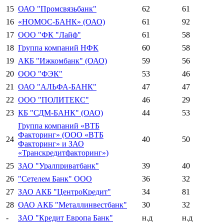
15
ОАО "Промсвязьбанк"
62
61
16
«НОМОС-БАНК» (ОАО)
61
92
17
ООО "ФК "Лайф"
61
58
18
Группа компаний НФК
60
58
19
АКБ "Ижкомбанк" (ОАО)
59
56
20
ООО "ФЭК"
53
46
21
ОАО "АЛЬФА-БАНК"
47
47
22
ООО "ПОЛИТЕКС"
46
29
23
КБ "СДМ-БАНК" (ОАО)
44
53
Группа компаний «ВТБ
Факторинг» (ООО «ВТБ
24
40
50
Факторинг» и ЗАО
«Транскредитфакторинг»)
25
ЗАО "Уралприватбанк"
39
40
26
"Сетелем Банк" ООО
36
32
27
ЗАО АКБ "ЦентроКредит"
34
81
28
ОАО АКБ "Металлинвестбанк"
30
32
-
ЗАО "Кредит Европа Банк"
н.д
н.д