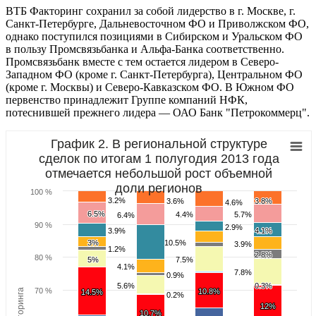
ВТБ Факторинг сохранил за собой лидерство в г. Москве, г.
Санкт-Петербурге, Дальневосточном ФО и Приволжском ФО,
однако поступился позициями в Сибирском и Уральском ФО
в пользу Промсвязьбанка и Альфа-Банка соответственно.
Промсвязьбанк вместе с тем остается лидером в Северо-
Западном ФО (кроме г. Санкт-Петербурга), Центральном ФО
(кроме г. Москвы) и Северо-Кавказском ФО. В Южном ФО
первенство принадлежит Группе компаний НФК,
потеснившей прежнего лидера — ОАО Банк "Петрокоммерц".
График 2. В региональной структуре
сделок по итогам 1 полугодия 2013 года
отмечается небольшой рост объемной
доли регионов
100 %
3.2%
3.2%
3.6%
3.6%
3.8%
3.8%
4.6%
4.6%
6.5%
6.5%
4.4%
4.4%
5.7%
5.7%
6.4%
6.4%
90 %
2.9%
2.9%
3.9%
3.9%
4.1%
4.1%
3%
3%
10.5%
10.5%
3.9%
3.9%
1.2%
1.2%
2.8%
2.8%
80 %
5%
5%
7.5%
7.5%
4.1%
4.1%
7.8%
7.8%
0.9%
0.9%
5.6%
5.6%
0.3%
0.3%
70 %
10.8%
10.8%
14.5%
14.5%
0.2%
0.2%
12%
12%
10.7%
10.7%