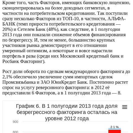
Кроме того, часть Факторов, имеющих банковскую лицензию,
сконцентрировалась на более доходных сегментах, в
частности на потребительском кредитовании. Так поступили
сразу несколько Факторов из ТОП-10, в частности, АЛЬФА-
БАНК (темп прироста потребительского кредитования —
20%) и Сетелем Банк (48%), как следствие, в 1 полугодии
2013 года они показали снижение объемов финансирования
по безрегрессу. И, тем не менее, большинство крупных
участников рынка демонстрирует в его отношении
умеренный оптимизм, а некоторые и вовсе нарастили
портфель в разы (среди них Московский кредитный банк и
Росбанк Факторинг).
Рост доли оборота по сделкам международного факторинга до
2,1% обеспечило увеличение сумм импортных сделок
Промсвязьбанка и ЗАО ЮниКредит Банк. Постепенно растет
спрос на услугу реверсивного факторинга: в 2012 её
предоставили 6 Факторов, а в 1 полугодии 2013 года — 8.
График 6. В 1 полугодии 2013 года доля
безрегрессного факторинга осталась на
уровне 2012 года
900
2.1 %
2.1 %
800