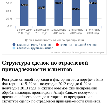
61.3%
61.3%
61.5%
61.5%
30 %
55.6%
55.6%
48.6%
48.6%
45.8%
45.8%
20 %
10 %
0 %
1 полугодие
1 полугодие
1 полугодие
1 полугодие
1 полугодие
2009 года
2010 года
2011 года
2012 года
2013 года
Доля в зависимости от числа предприятий
клиенты - малый бизнес
клиенты - средний бизнес
клиенты - крупный бизнес
Источник: «Эксперт РА» по данным анкет Факторов
Структура сделок по отраслевой
принадлежности клиентов
Рост доли оптовой торговли в факторинговом портфеле ВТБ
Факторинг (с 51% за 1 полугодие 2012 года до 61% за 1
полугодие 2013 года) и сжатие объемов финансирования
обрабатывающих производств Альфа-банком послужили
причиной общего роста доли торговых предприятий в
структуре сделок по отраслевой принадлежности клиентов.