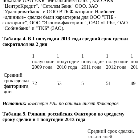
показали ОАО АКБ "Металлинвестбанк", ЗАО АКБ
"ЦентроКредит", "Сетелем Банк" ООО, ЗАО
"Уралприватбанк" и ООО ВТБ Факторинг. Наиболее
«длинные» сделки были характерны для ООО "ГПБ -
факторинг", ООО "Эконом-факторинг", ОАО «ПРБ», ОАО
"Собинбанк" и "ТКБ" (ЗАО).
Таблица 4. В 1 полугодии 2013 года средний срок сделки
сократился на 2 дня
1
1
1
1
1
полугодие
полугодие
полугодие
полугодие
пол
2009 года
2010 года
2011 года
2012 года
201
Средний
срок сделки
72
53
51
51
49
факторинга,
дни
Источник:
«Эксперт РА» по данным анкет Факторов
Таблица 5. Рэнкинг российских Факторов по среднему
сроку сделки в 1 полугодии 2013 года
Cредний срок сделки,
кол-во дней