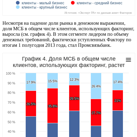
клиенты - малый бизнес
клиенты - средний бизнес
Факторами в 1 полугодии 2013 года
клиенты - крупный бизнес
Источник: «Эксперт РА» по данным анкет Факторов
Несмотря на падение доли рынка в денежном выражении,
доля МСБ в общем числе клиентов, использующих факторинг,
выросла (см. график 4). В этом сегменте лидером по объему
денежных требований, фактически уступленных Фактору по
итогам 1 полугодия 2013 года, стал Промсвязьбанк.
График 4. Доля МСБ в общем числе
клиентов, использующих факторинг, растет
100 %
12.3%
12.3%
15.5%
15.5%
17.4%
17.4%
17.9%
17.9%
90 %
26.4%
26.4%
80 %
26.5%
26.5%
21%
21%
70 %
26.5%
26.5%
35.8%
35.8%
60 %
27.7%
27.7%
50 %
40 %