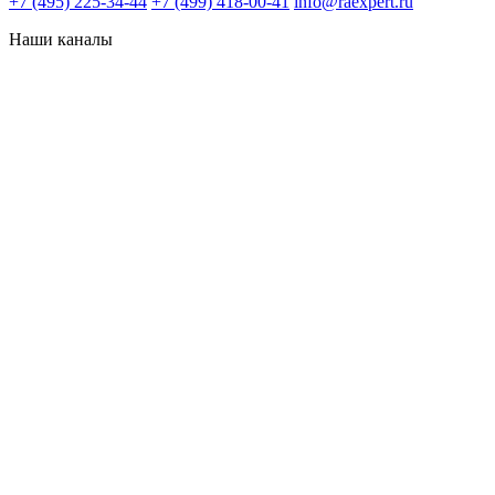
+7 (495) 225-34-44
+7 (499) 418-00-41
info@raexpert.ru
Наши каналы