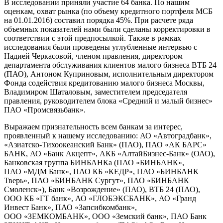
В исследовании приняли участие 64 банка. По нашим
оценкам, охват рынка (по объему кредитного портфеля МСБ
на 01.01.2016) составил порядка 45%. При расчете ряда
объемных показателей нами были сделаны корректировки в
соответствии с этой предпосылкой. Также в рамках
исследования были проведены углубленные интервью с
Надией Черкасовой, членом правления, директором
департамента обслуживания клиентов малого бизнеса ВТБ 24
(ПАО), Антоном Куприновым, исполнительным директором
Фонда содействия кредитованию малого бизнеса Москвы,
Владимиром Шаталовым, заместителем председателя
правления, руководителем блока «Средний и малый бизнес»
ПАО «Промсвязьбанк».
Выражаем признательность всем банкам за интерес,
проявленный к нашему исследованию: АО «Автоградбанк»,
«Азиатско-Тихоокеанский Банк» (ПАО), ПАО «АК БАРС»
БАНК, АО «Банк Акцепт», АКБ «АлтайБизнес-Банк» (ОАО),
Банковская группа БИНБАНКа (ПАО «БИНБАНК»,
ПАО «МДМ Банк», ПАО КБ «КЕДР», ПАО «БИНБАНК
Тверь», ПАО «БИНБАНК Сургут», ПАО «БИНБАНК
Смоленск»), Банк «Возрождение» (ПАО), ВТБ 24 (ПАО),
ООО КБ «ГТ банк», АО «ГЛОБЭКСБАНК», АО «Гранд
Инвест Банк», ПАО «Запсибкомбанк»,
ООО «ЗЕМКОМБАНК», ООО «Земский банк», ПАО Банк