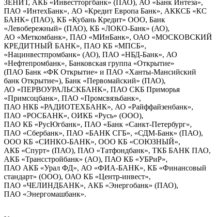
ЗЕНИТ, АКБ «Инвестторгбанк» (ПАО), АО «Банк Интеза»,
ПАО «ИнтехБанк», АО «Кредит Европа Банк», АККСБ «КС
БАНК» (ПАО), КБ «Кубань Кредит» ООО, Банк
«Левобережный» (ПАО), КБ «ЛОКО-Банк» (АО),
АО «Меткомбанк», ПАО «МИнБанк», ОАО «МОСКОВСКИЙ
КРЕДИТНЫЙ БАНК», ПАО КБ «МПСБ»,
«Нацинвестпромбанк» (АО), ПАО «НБД-Банк», АО
«Нефтепромбанк», Банковская группа «Открытие»
(ПАО Банк «ФК Открытие» и ПАО «Ханты-Мансийский
банк Открытие»), Банк «Первомайский» (ПАО),
АО «ПЕРВОУРАЛЬСКБАНК», ПАО СКБ Приморья
«Примсоцбанк», ПАО «Промсвязьбанк»,
ПАО НКБ «РАДИОТЕХБАНК», АО «Райффайзенбанк»,
ПАО «РОСБАНК», ОИКБ «Русь» (ООО),
ПАО КБ «РусЮгбанк», ПАО «Банк «Санкт-Петербург»,
ПАО «Сбербанк», ПАО «БАНК СГБ», «СДМ-Банк» (ПАО),
ООО КБ «СИНКО-БАНК», ООО КБ «СОЮЗНЫЙ»,
АКБ «Спурт» (ПАО), ПАО «Татфондбанк», ТКБ БАНК ПАО,
АКБ «Трансстройбанк» (АО), ПАО КБ «УБРиР»,
ПАО АКБ «Урал ФД», АО «ФИА-БАНК», КБ «Финансовый
стандарт» (ООО), ОАО КБ «Центр-инвест»,
ПАО «ЧЕЛИНДБАНК», АКБ «Энергобанк» (ПАО),
ПАО «Энергомашбанк».