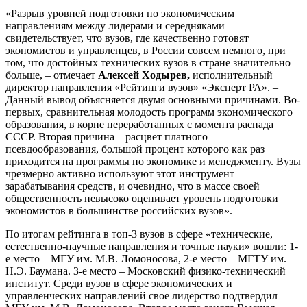
«Разрыв уровней подготовки по экономическим
направлениям между лидерами и середняками
свидетельствует, что вузов, где качественно готовят
экономистов и управленцев, в России совсем немного, при
том, что достойных технических вузов в стране значительно
больше, – отмечает
Алексей Ходырев,
исполнительный
директор направления «Рейтинги вузов» «Эксперт РА». –
Данный вывод объясняется двумя основными причинами. Во-
первых, сравнительная молодость программ экономического
образования, в корне переработанных с момента распада
СССР. Вторая причина – расцвет платного
псевдообразования, большой процент которого как раз
приходится на программы по экономике и менеджменту. Вузы
чрезмерно активно используют этот инструмент
зарабатывания средств, и очевидно, что в массе своей
общественность невысоко оценивает уровень подготовки
экономистов в большинстве российских вузов».
По итогам рейтинга в топ-3 вузов в сфере «технические,
естественно-научные направления и точные науки» вошли: 1-
е место – МГУ им. М.В. Ломоносова, 2-е место – МГТУ им.
Н.Э. Баумана. 3-е место – Московский физико-технический
институт. Среди вузов в сфере экономических и
управленческих направлений свое лидерство подтвердил