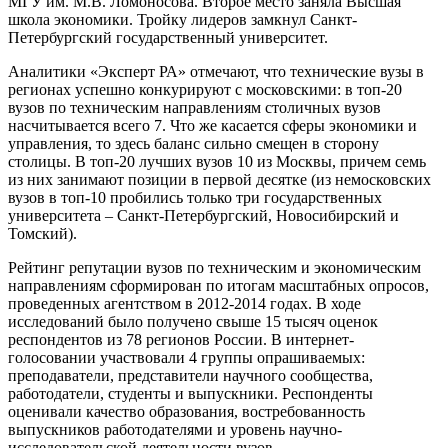
МГУ им. М.В. Ломоносова. Второе место заняла Высшая
школа экономики. Тройку лидеров замкнул Санкт-
Петербургский государственный университет.
Аналитики «Эксперт РА» отмечают, что технические вузы в
регионах успешно конкурируют с московскими: в топ-20
вузов по техническим направлениям столичных вузов
насчитывается всего 7. Что же касается сферы экономики и
управления, то здесь баланс сильно смещен в сторону
столицы. В топ-20 лучших вузов 10 из Москвы, причем семь
из них занимают позиции в первой десятке (из немосковских
вузов в топ-10 пробились только три государственных
университета – Санкт-Петербургский, Новосибирский и
Томский).
Рейтинг репутации вузов по техническим и экономическим
направлениям сформирован по итогам масштабных опросов,
проведенных агентством в 2012-2014 годах. В ходе
исследований было получено свыше 15 тысяч оценок
респондентов из 78 регионов России. В интернет-
голосовании участвовали 4 группы опрашиваемых:
преподаватели, представители научного сообщества,
работодатели, студенты и выпускники. Респонденты
оценивали качество образования, востребованность
выпускников работодателями и уровень научно-
исследовательской деятельности вузов.