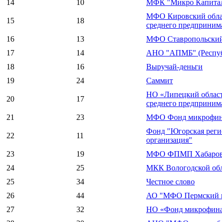
14
10
МФК "Микро Капитал
МФО Кировский обла
15
18
среднего предприним
16
13
МФО Ставропольский
17
14
АНО "АПМБ" (Респуб
18
16
Выручай-деньги
19
24
Саммит
НО «Липецкий област
20
17
среднего предприним
21
23
МФО Фонд микрофина
Фонд "Югорская реги
22
11
организация"
23
19
МФО ФПМП Хабаровс
24
25
МКК Вологодской об
25
34
Честное слово
26
44
АО "МФО Пермский це
27
32
НО «Фонд микрофина