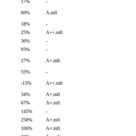
17%
-
69%
A.mfi
18%
-
25%
A++.mfi
36%
-
93%
-
27%
A+.mfi
55%
-
-15%
A++.mfi
34%
A+.mfi
67%
A+.mfi
145%
-
258%
A+.mfi
106%
A+.mfi