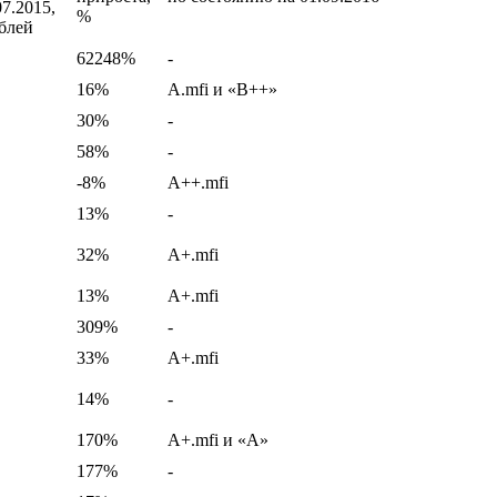
07.2015,
%
блей
62248%
-
16%
A.mfi и «В++»
30%
-
58%
-
-8%
A++.mfi
13%
-
32%
A+.mfi
13%
A+.mfi
309%
-
33%
A+.mfi
14%
-
170%
A+.mfi и «А»
177%
-