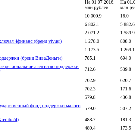
На 01.07.2016,
На 01.
млн рублей
млн ру
10 000.9
16.0
6 802.1
5 882.6
2 071.2
1 589.9
чая 4финанс (бренд vivus))
1 278.0
808.0
1 173.5
1 269.1
ддержки (бренд ВиваДеньги)
785.1
694.0
 региональное агентство поддержки
712.6
539.8
"
702.9
620.7
702.3
171.6
579.8
436.8
ударственный фонд поддержки малого
579.0
507.2
redito24)
488.7
181.3
480.4
173.5