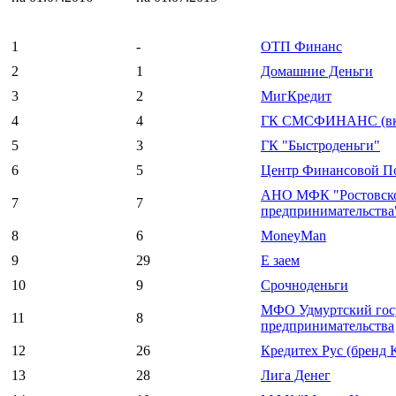
1
-
ОТП Финанс
2
1
Домашние Деньги
3
2
МигКредит
4
4
ГК СМСФИНАНС (вклю
5
3
ГК "Быстроденьги"
6
5
Центр Финансовой По
АНО МФК "Ростовское
7
7
предпринимательства
8
6
MoneyMan
9
29
Е заем
10
9
Срочноденьги
МФО Удмуртский гос
11
8
предпринимательства
12
26
Кредитех Рус (бренд K
13
28
Лига Денег