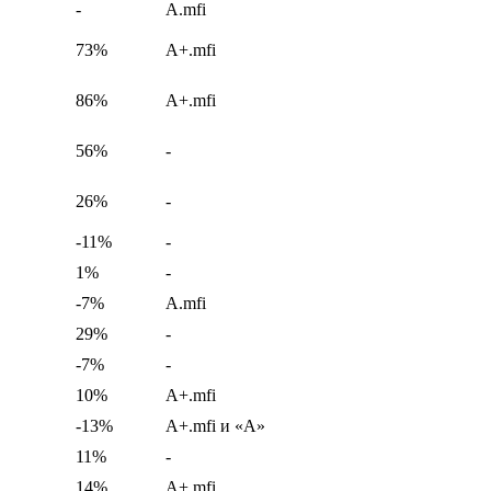
-
A.mfi
73%
A+.mfi
86%
A+.mfi
56%
-
26%
-
-11%
-
1%
-
-7%
A.mfi
29%
-
-7%
-
10%
A+.mfi
-13%
A+.mfi и «А»
11%
-
14%
A+.mfi