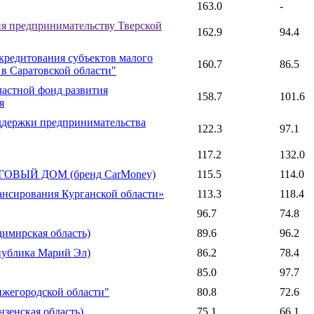
163.0
-
 предпринимательству Тверской
162.9
94.4
редитования субъектов малого
160.7
86.5
в Саратовской области"
астной фонд развития
158.7
101.6
я
ржки предпринимательства
122.3
97.1
117.2
132.0
ВЫЙ ДОМ (бренд CarMoney)
115.5
114.0
нсирования Курганской области»
113.3
118.4
96.7
74.8
мирская область)
89.6
96.2
блика Марий Эл)
86.2
78.4
85.0
97.7
егородской области"
80.8
72.6
зенская область)
75.1
66.1