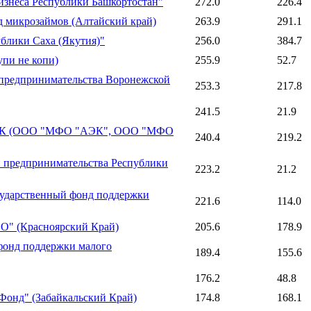
знеса Республики Башкортостан"
272.0
226.4
микрозаймов (Алтайский край)
263.9
291.1
лики Саха (Якутия)"
256.0
384.7
пи не копи)
255.9
52.7
предпринимательства Воронежской
253.3
217.8
241.5
21.9
ЭК (ООО "МФО "АЭК", ООО "МФО
240.4
219.2
 предпринимательства Республики
223.2
21.2
ударственный фонд поддержки
221.6
114.0
" (Красноярский Край)
205.6
178.9
онд поддержки малого
189.4
155.6
176.2
48.8
онд" (Забайкальский Край)
174.8
168.1