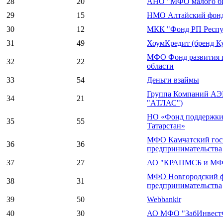
28
20
АНО "МФО малого би
29
15
НМО Алтайский фонд 
30
12
МКК "Фонд РП Респуб
31
49
ХоумКредит (бренд Ку
МФО Фонд развития 
32
22
области
33
54
Деньги взаймы
Группа Компаний А
34
21
"АТЛАС")
НО «Фонд поддержки
35
55
Татарстан»
МФО Камчатский гос
36
36
предпринимательства
37
27
АО "КРАПМСБ и МФО
МФО Новгородский ф
38
31
предпринимательства
39
50
Webbankir
40
30
АО МФО "ЗабИнвестФ