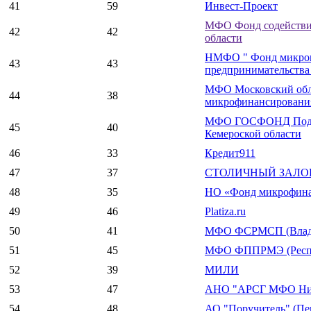
41
59
Инвест-Проект
МФО Фонд содействия
42
42
области
НМФО " Фонд микрок
43
43
предпринимательства 
МФО Московский обл
44
38
микрофинансировани
МФО ГОСФОНД Подде
45
40
Кемероской области
46
33
Кредит911
47
37
СТОЛИЧНЫЙ ЗАЛОГО
48
35
НО «Фонд микрофина
49
46
Platiza.ru
50
41
МФО ФСРМСП (Влади
51
45
МФО ФППРМЭ (Респу
52
39
МИЛИ
53
47
АНО "АРСГ МФО Ниж
54
48
АО "Поручитель" (Пен