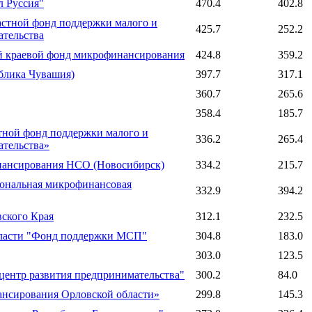
 Руссия"
470.4
402.8
стной фонд поддержки малого и
425.7
252.2
ательства
 краевой фонд микрофинансирования
424.8
359.2
лика Чувашия)
397.7
317.1
360.7
265.6
358.4
185.7
ной фонд поддержки малого и
336.2
265.4
ательства»
нсирования НСО (Новосибирск)
334.2
215.7
ональная микрофинансовая
332.9
394.2
кого Края
312.1
232.5
ласти "Фонд поддержки МСП"
304.8
183.0
303.0
123.5
нтр развития предпринимательства"
300.2
84.0
нсирования Орловской области»
299.8
145.3