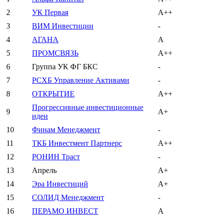
2
УК Первая
A++
3
ВИМ Инвестиции
-
4
АГАНА
A
5
ПРОМСВЯЗЬ
A++
6
Группа УК ФГ БКС
-
7
РСХБ Управление Активами
-
8
ОТКРЫТИЕ
A++
Прогрессивные инвестиционные
9
A+
идеи
10
Финам Менеджмент
-
11
ТКБ Инвестмент Партнерс
A++
12
РОНИН Траст
-
13
Апрель
A+
14
Эра Инвестиций
A+
15
СОЛИД Менеджмент
-
16
ПЕРАМО ИНВЕСТ
A