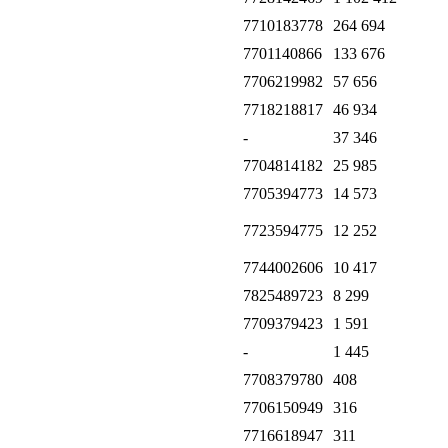
7710183778
264 694
7701140866
133 676
7706219982
57 656
7718218817
46 934
-
37 346
7704814182
25 985
7705394773
14 573
7723594775
12 252
7744002606
10 417
7825489723
8 299
7709379423
1 591
-
1 445
7708379780
408
7706150949
316
7716618947
311