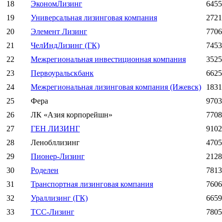
18
ЭкономЛизинг
6455
19
Универсальная лизинговая компания
2721
20
Элемент Лизинг
7706
21
ЧелИндЛизинг (ГК)
7453
22
Межрегиональная инвестиционная компания
3525
23
Первоуральскбанк
6625
24
Межрегиональная лизинговая компания (Ижевск)
1831
25
Фера
9703
26
ЛК «Азия корпорейшн»
7708
27
ГЕН ЛИЗИНГ
9102
28
Ленобллизинг
4705
29
Пионер-Лизинг
2128
30
Роделен
7813
31
Транспортная лизинговая компания
7606
32
Ураллизинг (ГК)
6659
33
ТСС-Лизинг
7805