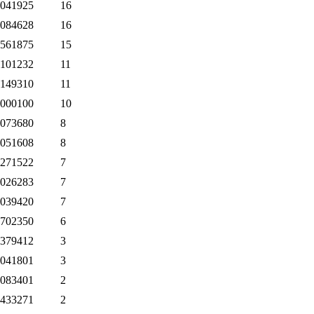
041925
16
084628
16
561875
15
101232
11
149310
11
000100
10
073680
8
051608
8
271522
7
026283
7
039420
7
702350
6
379412
3
041801
3
083401
2
433271
2