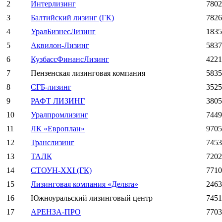
2
Интерлизинг
7802
3
Балтийский лизинг (ГК)
7826
4
УралБизнесЛизинг
1835
5
Аквилон-Лизинг
5837
6
КузбассФинансЛизинг
4221
7
Пензенская лизинговая компания
5835
8
СГБ-лизинг
3525
9
РАФТ ЛИЗИНГ
3805
10
Уралпромлизинг
7449
11
ЛК «Европлан»
9705
12
Транслизинг
7453
13
ТАЛК
7202
14
СТОУН-XXI (ГК)
7710
15
Лизинговая компания «Дельта»
2463
16
Южноуральский лизинговый центр
7451
17
АРЕНЗА-ПРО
7703