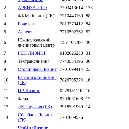
2
АРЕНЗА-ПРО
7703413614
133
3
ФКМ Лизинг (ГК)
7710443169
88
4
Роделен
7813379412
84
5
Аспект
7710502262
52
Южноуральский
6
7451195700
39
лизинговый центр
7
ГЕН ЛИЗИНГ
9102026283
31
8
Техтранслизинг
7743534196
30
9
Столичный Лизинг
7701699414
23
Балтийский лизинг
10
7826705374
16
(ГК)
11
ПР-Лизинг
0278181110
16
12
Фера
9703051608
15
13
ЛК Пруссия (ГК)
3918501969
14
Сбербанк Лизинг
14
7707009586
11
(ГК)
ЧелИндЛизинг