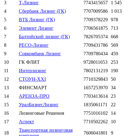
3
Т-Лизинг
7743415657
1 545
4
Сбербанк Лизинг (ГК)
7707009586
1 013
5
ВТБ Лизинг (ГК)
7709378229
978
6
Элемент Лизинг
7706561875
713
7
Балтийский лизинг (ГК)
7826705374
668
8
РЕСО-Лизинг
7709431786
569
9
Совкомбанк Лизинг
7709780434
459
10
ГК ФЛИТ
9728011653
253
11
Интерлизинг
7802131219
190
12
СТОУН-XXI
7710329843
50
13
ФИНСМАРТ
1657253970
34
14
АРЕНЗА-ПРО
7703413614
23
15
УралБизнесЛизинг
1835061171
22
16
Лизинговые Решения
7751016102
14
17
Аспект
7710502262
10
Транспортная лизинговая
18
7606041801
9
компания