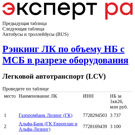
Предыдущая таблица
Следующая таблица
Автобусы и троллейбусы (BUS)
Рэнкинг ЛК по объему НБ с
МСБ в разрезе оборудования
Легковой автотранспорт (LCV)
Проведите по таблице
место
Наименование ЛК
ИНН
НБ за
1кв26,
млн руб.
1
Газпромбанк Лизинг (ГК)
7728294503
3 737
Альфа-Банк (ГК Европлан и
2
7728169439
3 100
Альфа-Лизинг)