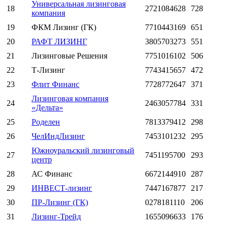
Универсальная лизинговая
18
2721084628
728
компания
19
ФКМ Лизинг (ГК)
7710443169
651
20
РАФТ ЛИЗИНГ
3805703273
551
21
Лизинговые Решения
7751016102
506
22
Т-Лизинг
7743415657
472
23
Флит Финанс
7728772647
371
Лизинговая компания
24
2463057784
331
«Дельта»
25
Роделен
7813379412
298
26
ЧелИндЛизинг
7453101232
295
Южноуральский лизинговый
27
7451195700
293
центр
28
АС Финанс
6672144910
287
29
ИНВЕСТ-лизинг
7447167877
217
30
ПР-Лизинг (ГК)
0278181110
206
31
Лизинг-Трейд
1655096633
176