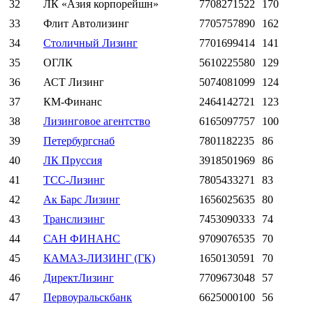
32
ЛК «Азия корпорейшн»
7708271522
170
33
Флит Автолизинг
7705757890
162
34
Столичный Лизинг
7701699414
141
35
ОГЛК
5610225580
129
36
АСТ Лизинг
5074081099
124
37
КМ-Финанс
2464142721
123
38
Лизинговое агентство
6165097757
100
39
Петербургснаб
7801182235
86
40
ЛК Пруссия
3918501969
86
41
ТСС-Лизинг
7805433271
83
42
Ак Барс Лизинг
1656025635
80
43
Транслизинг
7453090333
74
44
САН ФИНАНС
9709076535
70
45
КАМАЗ-ЛИЗИНГ (ГК)
1650130591
70
46
ДиректЛизинг
7709673048
57
47
Первоуральскбанк
6625000100
56