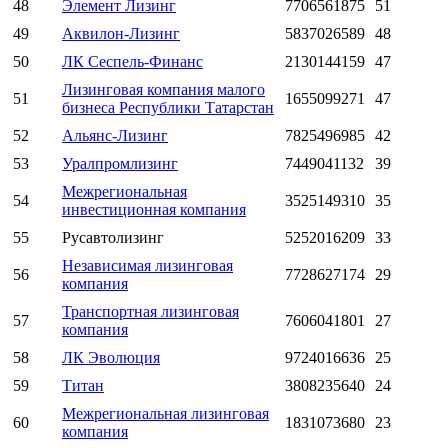
48
Элемент Лизинг
7706561875
51
49
Аквилон-Лизинг
5837026589
48
50
ЛК Сеспель-Финанс
2130144159
47
Лизинговая компания малого
51
1655099271
47
бизнеса Республики Татарстан
52
Альянс-Лизинг
7825496985
42
53
Уралпромлизинг
7449041132
39
Межрегиональная
54
3525149310
35
инвестиционная компания
55
Русавтолизинг
5252016209
33
Независимая лизинговая
56
7728627174
29
компания
Транспортная лизинговая
57
7606041801
27
компания
58
ЛК Эволюция
9724016636
25
59
Титан
3808235640
24
Межрегиональная лизинговая
60
1831073680
23
компания