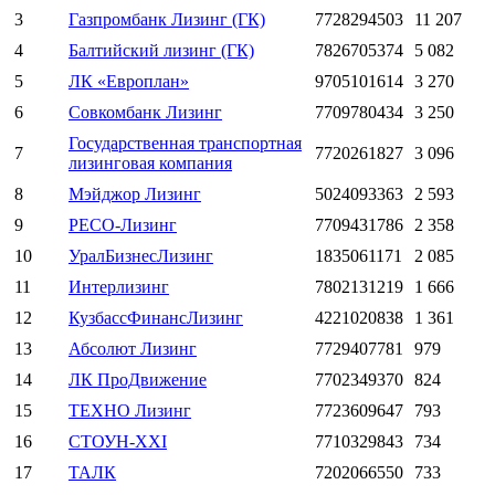
3
Газпромбанк Лизинг (ГК)
7728294503
11 207
4
Балтийский лизинг (ГК)
7826705374
5 082
5
ЛК «Европлан»
9705101614
3 270
6
Совкомбанк Лизинг
7709780434
3 250
Государственная транспортная
7
7720261827
3 096
лизинговая компания
8
Мэйджор Лизинг
5024093363
2 593
9
РЕСО-Лизинг
7709431786
2 358
10
УралБизнесЛизинг
1835061171
2 085
11
Интерлизинг
7802131219
1 666
12
КузбассФинансЛизинг
4221020838
1 361
13
Абсолют Лизинг
7729407781
979
14
ЛК ПроДвижение
7702349370
824
15
ТЕХНО Лизинг
7723609647
793
16
СТОУН-XXI
7710329843
734
17
ТАЛК
7202066550
733