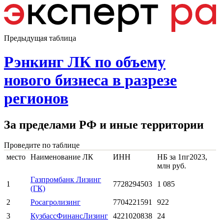
Предыдущая таблица
Рэнкинг ЛК по объему
нового бизнеса в разрезе
регионов
За пределами РФ и иные территории
Проведите по таблице
место
Наименование ЛК
ИНН
НБ за 1пг2023,
млн руб.
Газпромбанк Лизинг
1
7728294503
1 085
(ГК)
2
Росагролизинг
7704221591
922
3
КузбассФинансЛизинг
4221020838
24