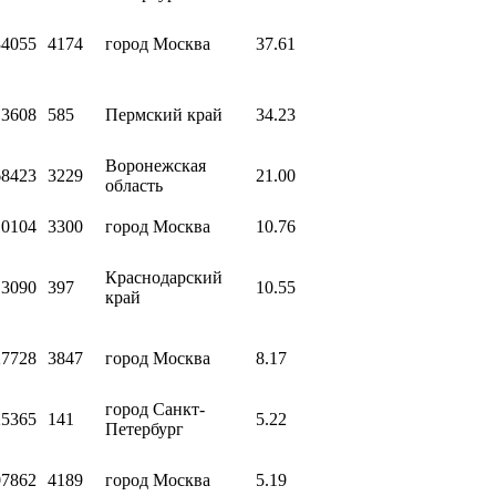
34055
4174
город Москва
37.61
13608
585
Пермский край
34.23
Воронежская
68423
3229
21.00
область
10104
3300
город Москва
10.76
Краснодарский
13090
397
10.55
край
27728
3847
город Москва
8.17
город Санкт-
25365
141
5.22
Петербург
07862
4189
город Москва
5.19