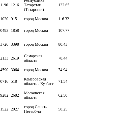
Республика
01196
1216
Татарстан
132.65
(Татарстан)
41020
915
город Москва
116.32
00493
1858
город Москва
107.77
63726
3398
город Москва
80.43
Самарская
32133
2619
78.44
область
34590
3064
город Москва
74.94
Кемеровская
00716
518
71.54
область - Кузбасс
Московская
49282
2682
62.50
область
город Санкт-
21522
2027
58.25
Петербург