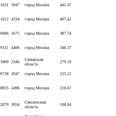
41631
3947
город Москва
441.47
31612
4334
город Москва
407.42
16906
1675
город Москва
387.74
29311
4406
город Москва
346.37
Самарская
13969
2346
279.19
область
09738
2947
город Москва
225.12
78835
2496
город Москва
216.67
Смоленская
12079
3954
198.94
область