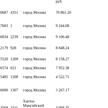
руб.
40687
4351
город Москва
70 861.20
67683
1
город Москва
9 244.08
56834
2239
город Москва
9 106.48
42179
928
город Москва
8 848.24
45520
1209
город Москва
8 158.27
26574
621
город Москва
7 952.38
35485
1208
город Москва
4 522.71
96090
1307
город Москва
3 267.17
Ханты-
Мансийский
23568
3211
3 068.35