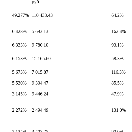
руб.
49.277%
110 433.43
64.2%
6.428%
5 693.13
162.4%
6.333%
9 780.10
93.1%
6.153%
15 165.60
58.3%
5.673%
7 015.87
116.3%
5.530%
9 304.47
85.5%
3.145%
9 446.24
47.9%
2.272%
2 494.49
131.0%
2.134%
3 407.75
90.0%