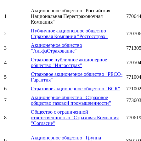
Акционерное общество "Российская
1
Национальная Перестраховочная
77064
Компания"
Публичное акционерное общество
2
77070
Страховая Компания "Росгосстрах"
Акционерное общество
3
77130
"АльфаСтрахование"
Страховое публичное акционерное
4
77050
общество "Ингосстрах"
Страховое акционерное общество "РЕСО-
5
77100
Гарантия"
6
Страховое акционерное общество "ВСК"
77100
Акционерное общество "Страховое
7
77360
общество газовой промышленности"
Общество с ограниченной
8
ответственностью "Страховая Компания
77061
"Согласие"
Акционерное общество "Группа
9
86010