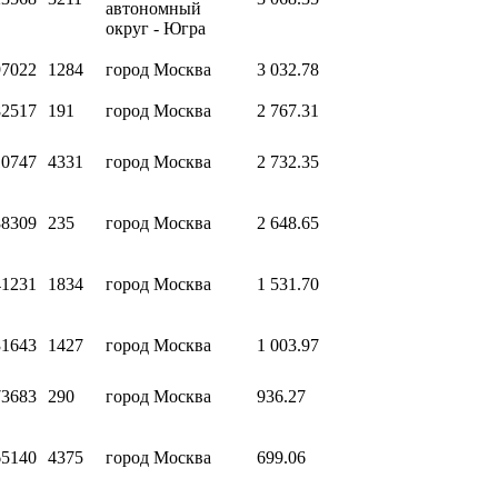
автономный
округ - Югра
97022
1284
город Москва
3 032.78
82517
191
город Москва
2 767.31
10747
4331
город Москва
2 732.35
88309
235
город Москва
2 648.65
41231
1834
город Москва
1 531.70
31643
1427
город Москва
1 003.97
73683
290
город Москва
936.27
65140
4375
город Москва
699.06