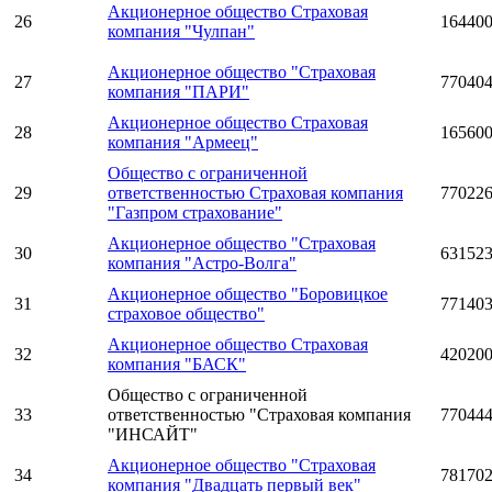
Акционерное общество Страховая
26
16440
компания "Чулпан"
Акционерное общество "Страховая
27
77040
компания "ПАРИ"
Акционерное общество Страховая
28
16560
компания "Армеец"
Общество с ограниченной
29
ответственностью Страховая компания
77022
"Газпром страхование"
Акционерное общество "Страховая
30
63152
компания "Астро-Волга"
Акционерное общество "Боровицкое
31
77140
страховое общество"
Акционерное общество Страховая
32
42020
компания "БАСК"
Общество с ограниченной
33
ответственностью "Страховая компания
77044
"ИНСАЙТ"
Акционерное общество "Страховая
34
78170
компания "Двадцать первый век"