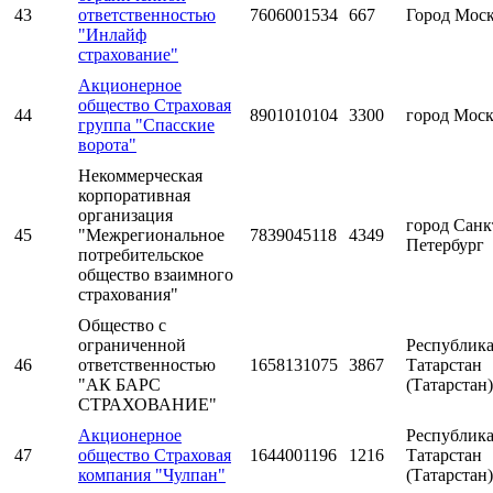
43
ответственностью
7606001534
667
Город Мос
"Инлайф
страхование"
Акционерное
общество Страховая
44
8901010104
3300
город Мос
группа "Спасские
ворота"
Некоммерческая
корпоративная
организация
город Санк
45
"Межрегиональное
7839045118
4349
Петербург
потребительское
общество взаимного
страхования"
Общество с
ограниченной
Республик
46
ответственностью
1658131075
3867
Татарстан
"АК БАРС
(Татарстан)
СТРАХОВАНИЕ"
Акционерное
Республик
47
общество Страховая
1644001196
1216
Татарстан
компания "Чулпан"
(Татарстан)