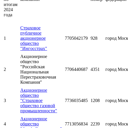
итогам
2024
года
Страховое
публичное
1
акционерное
7705042179
928
город Мос
общество
"Ингосстрах"
Акционерное
общество
"Российская
2
7706440687
4351
город Мос
Национальная
Перестраховочная
Компания"
Акционерное
общество
3
"Страховое
7736035485
1208
город Мос
общество газовой
промышленности"
Акционерное
4
общество
7713056834
2239
город Мос