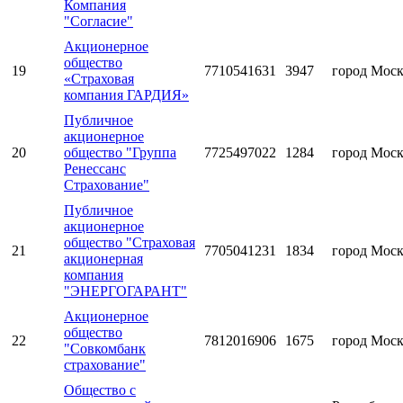
Компания
"Согласие"
Акционерное
общество
19
7710541631
3947
город Мос
«Страховая
компания ГАРДИЯ»
Публичное
акционерное
20
общество "Группа
7725497022
1284
город Мос
Ренессанс
Страхование"
Публичное
акционерное
общество "Страховая
21
7705041231
1834
город Мос
акционерная
компания
"ЭНЕРГОГАРАНТ"
Акционерное
общество
22
7812016906
1675
город Мос
"Совкомбанк
страхование"
Общество с