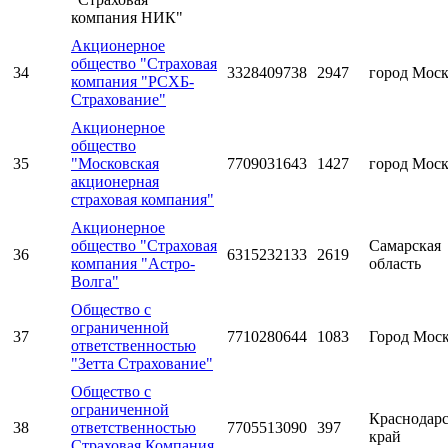
компания НИК"
Акционерное
общество "Страховая
34
3328409738
2947
город Мос
компания "РСХБ-
Страхование"
Акционерное
общество
35
"Московская
7709031643
1427
город Мос
акционерная
страховая компания"
Акционерное
общество "Страховая
Самарская
36
6315232133
2619
компания "Астро-
область
Волга"
Общество с
ограниченной
37
7710280644
1083
Город Мос
ответственностью
"Зетта Страхование"
Общество с
ограниченной
Краснодар
38
ответственностью
7705513090
397
край
Страховая Компания