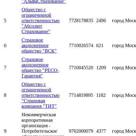
"АльфаСтрахование"
Общество с
ограниченной
5
ответственностью
7728178835
2496
город Мос
"Абсолют
Страхование"
Страховое
6
акционерное
7710026574
621
город Мос
общество "ВСК"
Страховое
акционерное
7
7710045520
1209
город Мос
общество "РЕСО-
Гарантия"
Общество с
ограниченной
8
ответственностью
7714819895
1182
город Мос
"Страховая
компания "ТИТ"
Некоммерческая
корпоративная
организация -
9
Потребительское
9702000079
4377
город Мос