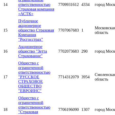
14
ответственностью
7709931612
4334
город Мос
Страховая компания
«АСТК»
Публичное
акционерное
Московска
15
общество Страховая
7707067683
1
область
Компания
"Росгосстрах"
Акционерное
16
общество "Зетта
7702073683
290
город Мос
Страхование"
Общество с
ограниченной
ответственностью
Смоленска
17
"РУССКОЕ
7714312079
3954
область
СТРАХОВОЕ
ОБЩЕСТВО
"ЕВРОИНС"
Общество с
ограниченной
ответственностью
18
7706196090
1307
город Мос
"Страховая