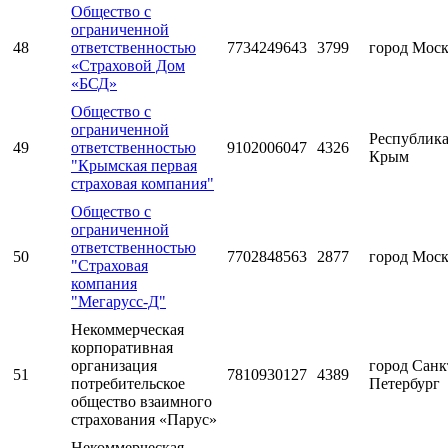
Общество с
ограниченной
48
ответственностью
7734249643
3799
город Мос
«Страховой Дом
«БСД»
Общество с
ограниченной
Республик
49
ответственностью
9102006047
4326
Крым
"Крымская первая
страховая компания"
Общество с
ограниченной
ответственностью
50
7702848563
2877
город Мос
"Страховая
компания
"Мегарусс-Д"
Некоммерческая
корпоративная
организация
город Санк
51
7810930127
4389
потребительское
Петербург
общество взаимного
страхования «Парус»
Некоммерческая