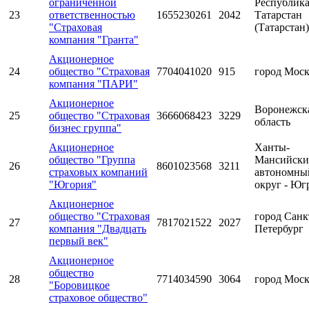
ограниченной
Республик
23
ответственностью
1655230261
2042
Татарстан
"Страховая
(Татарстан)
компания "Гранта"
Акционерное
24
общество "Страховая
7704041020
915
город Мос
компания "ПАРИ"
Акционерное
Воронежск
25
общество "Страховая
3666068423
3229
область
бизнес группа"
Акционерное
Ханты-
общество "Группа
Мансийск
26
8601023568
3211
страховых компаний
автономны
"Югория"
округ - Юг
Акционерное
общество "Страховая
город Санк
27
7817021522
2027
компания "Двадцать
Петербург
первый век"
Акционерное
общество
28
7714034590
3064
город Мос
"Боровицкое
страховое общество"