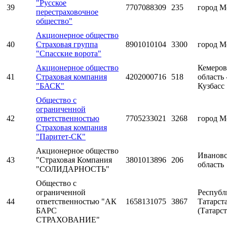
"Русское
39
7707088309
235
город М
перестраховочное
общество"
Акционерное общество
40
Страховая группа
8901010104
3300
город М
"Спасские ворота"
Акционерное общество
Кемеров
41
Страховая компания
4202000716
518
область 
"БАСК"
Кузбасс
Общество с
ограниченной
42
ответственностью
7705233021
3268
город М
Страховая компания
"Паритет-СК"
Акционерное общество
Ивановс
43
"Страховая Компания
3801013896
206
область
"СОЛИДАРНОСТЬ"
Общество с
ограниченной
Республ
44
ответственностью "АК
1658131075
3867
Татарст
БАРС
(Татарст
СТРАХОВАНИЕ"