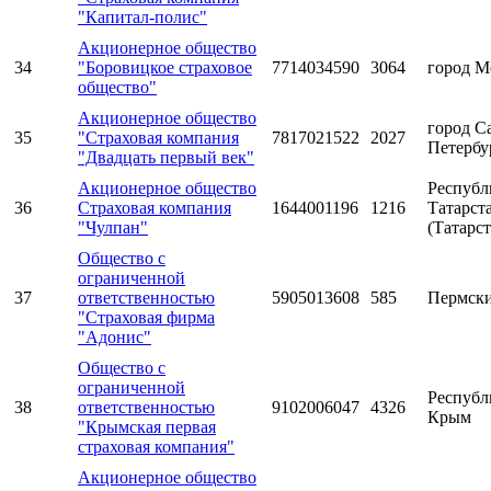
"Капитал-полис"
Акционерное общество
34
"Боровицкое страховое
7714034590
3064
город М
общество"
Акционерное общество
город С
35
"Страховая компания
7817021522
2027
Петербу
"Двадцать первый век"
Акционерное общество
Республ
36
Страховая компания
1644001196
1216
Татарст
"Чулпан"
(Татарст
Общество с
ограниченной
37
ответственностью
5905013608
585
Пермски
"Страховая фирма
"Адонис"
Общество с
ограниченной
Республ
38
ответственностью
9102006047
4326
Крым
"Крымская первая
страховая компания"
Акционерное общество