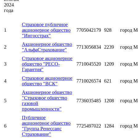
2024
года
Страховое публичное
1
акционерное общество
7705042179
928
город М
"Ингосстрах"
Акционерное общество
2
7713056834
2239
город М
"АльфаСтрахование"
Страховое акционерное
3
общество "РЕСО-
7710045520
1209
город М
Гарантия"
Страховое акционерное
4
7710026574
621
город М
общество "ВСК"
Акционерное общество
"Страховое общество
5
7736035485
1208
город М
газовой
промышленности"
Публичное
акционерное общество
6
7725497022
1284
город М
"Группа Ренессанс
Страхование"