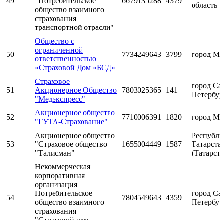
49
"Потребительское
6679135288
4379
область
общество взаимного
страхования
транспортной отрасли"
Общество с
ограниченной
50
7734249643
3799
город М
ответственностью
«Страховой Дом «БСД»
Страховое
город С
51
Акционерное Общество
7803025365
141
Петербу
"Медэкспресс"
Акционерное общество
52
7710006391
1820
город М
"ГУТА-Страхование"
Акционерное общество
Республ
53
"Страховое общество
1655004449
1587
Татарст
"Талисман"
(Татарст
Некоммерческая
корпоративная
организация
Потребительское
город С
54
7804549643
4359
общество взаимного
Петербу
страхования
"Страховой дом