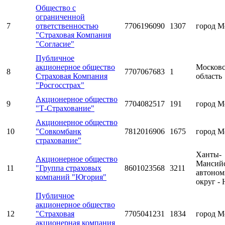
Общество с
ограниченной
7
ответственностью
7706196090
1307
город М
"Страховая Компания
"Согласие"
Публичное
акционерное общество
Московс
8
7707067683
1
Страховая Компания
область
"Росгосстрах"
Акционерное общество
9
7704082517
191
город М
"Т-Страхование"
Акционерное общество
10
"Совкомбанк
7812016906
1675
город М
страхование"
Ханты-
Акционерное общество
Мансий
11
"Группа страховых
8601023568
3211
автоно
компаний "Югория"
округ -
Публичное
акционерное общество
12
"Страховая
7705041231
1834
город М
акционерная компания