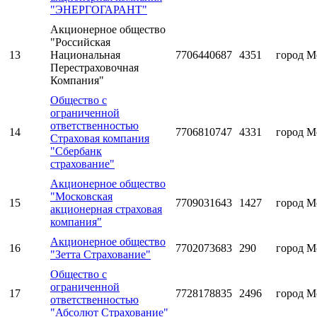
"ЭНЕРГОГАРАНТ"
Акционерное общество
"Российская
13
Национальная
7706440687
4351
город М
Перестраховочная
Компания"
Общество с
ограниченной
ответственностью
14
7706810747
4331
город М
Страховая компания
"Сбербанк
страхование"
Акционерное общество
"Московская
15
7709031643
1427
город М
акционерная страховая
компания"
Акционерное общество
16
7702073683
290
город М
"Зетта Страхование"
Общество с
ограниченной
17
7728178835
2496
город М
ответственностью
"Абсолют Страхование"