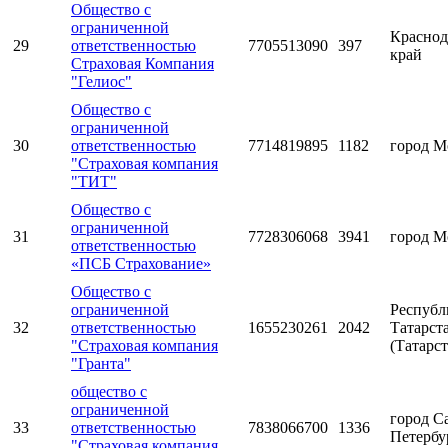
Общество с
ограниченной
Краснод
29
ответственностью
7705513090
397
край
Страховая Компания
"Гелиос"
Общество с
ограниченной
30
ответственностью
7714819895
1182
город М
"Страховая компания
"ТИТ"
Общество с
ограниченной
31
7728306068
3941
город М
ответственностью
«ПСБ Страхование»
Общество с
ограниченной
Республ
32
ответственностью
1655230261
2042
Татарст
"Страховая компания
(Татарст
"Гранта"
общество с
ограниченной
город С
33
ответственностью
7838066700
1336
Петербу
"Страховая компания