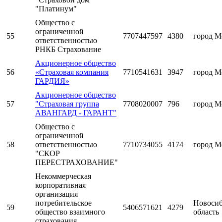
"Платинум"
Общество с
ограниченной
55
7707447597
4380
город М
ответственностью
РНКБ Страхование
Акционерное общество
56
«Страховая компания
7710541631
3947
город М
ГАРДИЯ»
Акционерное общество
57
"Страховая группа
7708020007
796
город М
АВАНГАРД - ГАРАНТ"
Общество с
ограниченной
58
ответственностью
7710734055
4174
город М
"СКОР
ПЕРЕСТРАХОВАНИЕ"
Некоммерческая
корпоративная
организация
потребительское
Новосиб
59
5406571621
4279
общество взаимного
область
страхования