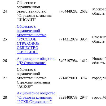
Общество с
ограниченной
Московс
24
ответственностью
7704449282
2682
область
"Страховая компания
"ИНСАЙТ"
Общество с
ограниченной
ответственностью
Смоленс
25
"РУССКОЕ
7714312079
3954
область
СТРАХОВОЕ
ОБЩЕСТВО
"ЕВРОИНС"
Акционерное общество
Новосиб
26
5407197984
1412
"Д2 Страхование"
область
Общество с
ограниченной
27
ответственностью
7714829011
3767
город М
Страховая компания
"АСКОР"
Акционерное общество
28
"Страховая компания
3328409738
2947
город М
"РСХБ-Страхование"