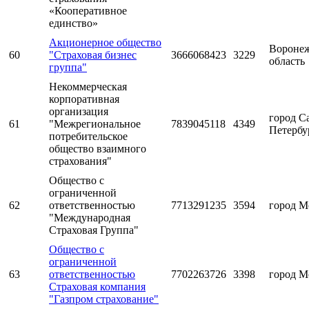
«Кооперативное
единство»
Акционерное общество
Воронеж
60
"Страховая бизнес
3666068423
3229
область
группа"
Некоммерческая
корпоративная
организация
город С
61
"Межрегиональное
7839045118
4349
Петербу
потребительское
общество взаимного
страхования"
Общество с
ограниченной
62
ответственностью
7713291235
3594
город М
"Международная
Страховая Группа"
Общество с
ограниченной
63
ответственностью
7702263726
3398
город М
Страховая компания
"Газпром страхование"