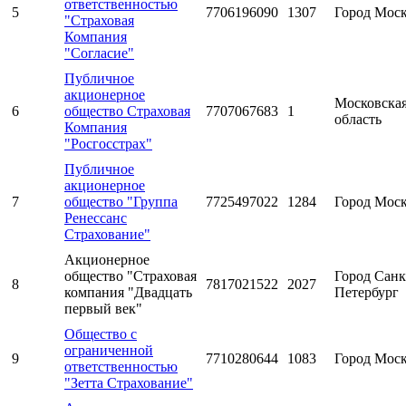
ответственностью
5
7706196090
1307
Город Мос
"Страховая
Компания
"Согласие"
Публичное
акционерное
Московска
6
общество Страховая
7707067683
1
область
Компания
"Росгосстрах"
Публичное
акционерное
7
общество "Группа
7725497022
1284
Город Мос
Ренессанс
Страхование"
Акционерное
общество "Страховая
Город Санк
8
7817021522
2027
компания "Двадцать
Петербург
первый век"
Общество с
ограниченной
9
7710280644
1083
Город Мос
ответственностью
"Зетта Страхование"