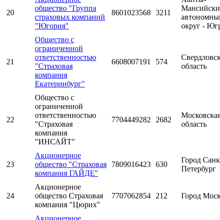
общество "Группа
Мансийск
20
8601023568
3211
страховых компаний
автономны
"Югория"
округ - Юг
Общество с
ограниченной
ответственностью
Свердловс
21
6608007191
574
"Страховая
область
компания
Екатеринбург"
Общество с
ограниченной
ответственностью
Московска
22
7704449282
2682
"Страховая
область
компания
"ИНСАЙТ"
Акционерное
Город Санк
23
общество "Страховая
7809016423
630
Петербург
компания ГАЙДЕ"
Акционерное
24
общество Страховая
7707062854
212
Город Мос
компания "Цюрих"
Акционерное