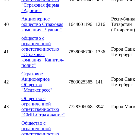
"Страховая фирма
"Адонис"
Акционерное
Республик
40
общество Страховая
1644001196
1216
Татарстан
компания "Чулпан"
(Татарстан)
общество с
ограниченной
ответственностью
Город Санк
41
7838066700
1336
"Страховая
Петербург
компания "Капитал-
полис"
Страховое
Акционерное
Город Санк
42
7803025365
141
Общество
Петербург
"Медэкспресс"
Общество с
ограниченной
43
7728306068
3941
Город Мос
ответственностью
"СМП-Страхование"
Общество с
ограниченной
ответственностью