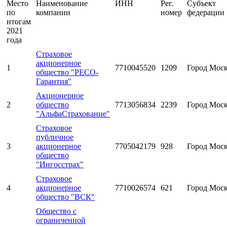
Место
Наименование
ИНН
Рег.
Субъект
по
компании
номер
федерации
итогам
2021
года
Страховое
акционерное
1
7710045520
1209
Город Мос
общество "РЕСО-
Гарантия"
Акционерное
2
общество
7713056834
2239
Город Мос
"АльфаСтрахование"
Страховое
публичное
3
акционерное
7705042179
928
Город Мос
общество
"Ингосстрах"
Страховое
4
акционерное
7710026574
621
Город Мос
общество "ВСК"
Общество с
ограниченной