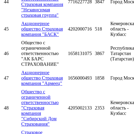
44
7716227728
3847
Город Мос
Страховая компания
"Независимая
страховая группа"
Акционерное
Кемеровск
45
общество Страховая
4202000716
518
область -
компания "БАСК"
Кузбасс
Общество с
ограниченной
Республик
46
ответственностью
1658131075
3867
Татарстан
"АК БАРС
(Татарстан)
СТРАХОВАНИЕ"
Акционерное
47
общество Страховая
1656000493
1858
Город Мос
компания "Армеец"
Общество с
ограниченной
ответственностью
Кемеровск
48
"Страховая
4205002133
2353
область -
компания
Кузбасс
"Сибирский Дом
Страхования"
Страховое