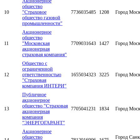
Акционерное
общество
10
"Страховое
7736035485
1208
Город Мос
общество газовой
промышленности"
Акционерное
общество
11
"Московская
7709031643
1427
Город Мос
акционерная
страховая компания"
Общество с
ограниченной
12
ответственностью
1655034323
3225
Город Мос
"Страховая
компания ИНТЕРИ"
Публичное
акционерное
общество "Страховая
13
7705041231
1834
Город Мос
акционерная
компания
"ЭНЕРГОГАРАНТ"
Акционерное
общество
Город Санк
14
7812016906
1675