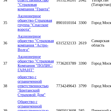
34
ответственностью
1655230261
2042
Татарстан
"Страховая
(Татарстан)
компания "Гранта"
Акционерное
общество Страховая
35
8901010104
3300
Город Мос
группа "Спасские
ворота"
Акционерное
общество "Страховая
Самарская
36
6315232133
2619
компания "Астро-
область
Волга"
Акционерное
общество "Страховая
37
7736203789
3390
Город Мос
Компания "ПОЛИС-
ГАРАНТ"
общество с
ограниченной
38
ответственностью
7734249643
3799
Город Мос
"Британский
Страховой Дом"
Общество с
ограниченной
39
ответственностью
5905013608
585
Пермский 