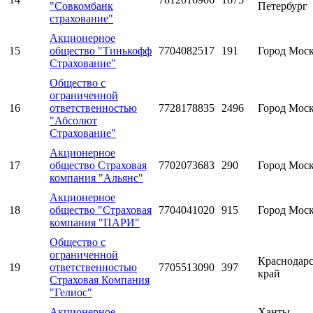
"Совкомбанк
Петербург
страхование"
Акционерное
15
общество "Тинькофф
7704082517
191
Город Мос
Страхование"
Общество с
ограниченной
16
ответственностью
7728178835
2496
Город Мос
"Абсолют
Страхование"
Акционерное
17
общество Страховая
7702073683
290
Город Мос
компания "Альянс"
Акционерное
18
общество "Страховая
7704041020
915
Город Мос
компания "ПАРИ"
Общество с
ограниченной
Краснодар
19
ответственностью
7705513090
397
край
Страховая Компания
"Гелиос"
Акционерное
Ханты-