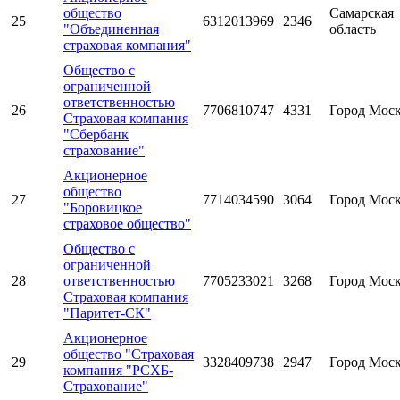
общество
Самарская
25
6312013969
2346
"Объединенная
область
страховая компания"
Общество с
ограниченной
ответственностью
26
7706810747
4331
Город Мос
Страховая компания
"Сбербанк
страхование"
Акционерное
общество
27
7714034590
3064
Город Мос
"Боровицкое
страховое общество"
Общество с
ограниченной
28
ответственностью
7705233021
3268
Город Мос
Страховая компания
"Паритет-СК"
Акционерное
общество "Страховая
29
3328409738
2947
Город Мос
компания "РСХБ-
Страхование"