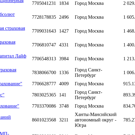
акционерная
7705041231
1834
Город Москва
2 029
Абсолют
7728178835
2496
Город Москва
1 605
я страховая
7709031643
1427
Город Москва
1 468
раховая
7706810747
4331
Город Москва
1 400
Капитал Лайф
7706548313
3984
Город Москва
1 213
траховая
Город Санкт-
7838066700
1336
1 006
Петербург
рахование"
7706628777
4009
Город Москва
915.1
Город Санкт-
с"
7803025365
141
893.3
Петербург
ахование"
7703370086
3748
Город Москва
834.7
Ханты-Мансийский
паний
8601023568
3211
автономный округ -
785.2
Югра
СМП-