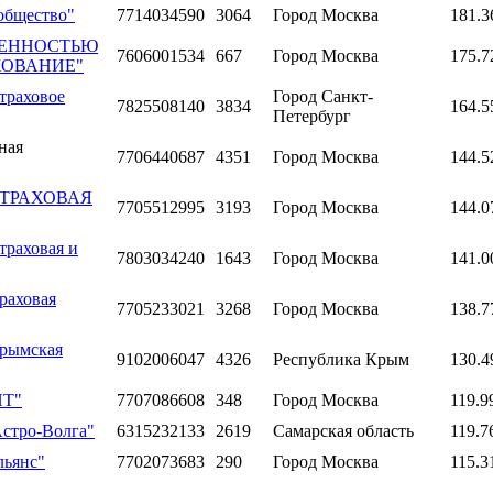
общество"
7714034590
3064
Город Москва
181.3
ВЕННОСТЬЮ
7606001534
667
Город Москва
175.7
ХОВАНИЕ"
траховое
Город Санкт-
7825508140
3834
164.5
Петербург
ная
7706440687
4351
Город Москва
144.5
 "СТРАХОВАЯ
7705512995
3193
Город Москва
144.0
траховая и
7803034240
1643
Город Москва
141.0
раховая
7705233021
3268
Город Москва
138.7
Крымская
9102006047
4326
Республика Крым
130.4
НТ"
7707086608
348
Город Москва
119.9
Астро-Волга"
6315232133
2619
Самарская область
119.7
льянс"
7702073683
290
Город Москва
115.3