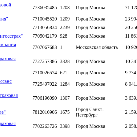
зовой
7736035485
1208
Город Москва
71 17
тия"
7710045520
1209
Город Москва
23 99
7713056834
2239
Город Москва
20 25
нгосстрах"
7705042179
928
Город Москва
11 86
омпания
7707067683
1
Московская область
10 92
раховая
7727257386
3828
Город Москва
10 34
7710026574
621
Город Москва
9 734
ссанс
7725497022
1284
Город Москва
8 041
траховая
7706196090
1307
Город Москва
3 639
Город Санкт-
ие"
7812016906
1675
2 159
Петербург
раховая
7702263726
3398
Город Москва
2 058