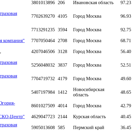
3801013896
206
Ивановская область
97.23
траховая
7702639270
4105
Город Москва
96.93
7713291235
3594
Город Москва
92.75
я компания"
7707050464
2708
Город Москва
68.71
4207046506
3128
Город Москва
56.40
"
траховая
5256048032
3837
Город Москва
52.51
траховая
7704719732
4179
Город Москва
49.60
Новосибирская
5407197984
1412
48.65
область
Югория-
8601027509
4014
Город Москва
42.79
АСКО-Центр"
4629047723
2144
Курская область
40.45
траховая
5905013608
585
Пермский край
36.45