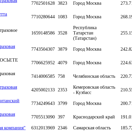
траховая
7702501628
3823
Город Москва
273.7
етта
7710280644
1083
Город Москва
268.1
Республика
траховое
1659148586
3528
Татарстан
255.1
(Татарстан)
раховая
7743504307
3879
Город Москва
242.8
"СОСЬЕТЕ
7706625952
4079
Город Москва
224.6
раховая
7414006585
758
Челябинская область
220.7
траховая
Кемеровская область
4205002133
2353
210.5
- Кузбасс
ританский
7734249643
3799
Город Москва
200.7
раховая
7705513090
397
Краснодарский край
191.0
ая компания"
6312013969
2346
Самарская область
185.7