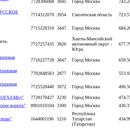
7728306068
3941
Город Москва
743.2
"РУССКОЕ
7714312079
3954
Смоленская область
723.5
7715228310
3447
Город Москва
684.2
Ханты-Мансийский
ита-
7727257435
3826
автономный округ -
677.7
Югра
раховая
7716227728
3847
Город Москва
659.5
траховая
7702848563
2877
Город Москва
553.9
траховая
7725520440
3972
Город Москва
496.5
"СОГАЗ-Мед"
7728170427
3230
Город Москва
474.7
ские ворота"
8901010104
3300
Город Москва
436.3
Республика
улпан"
1644001196
1216
Татарстан
434.9
(Татарстан)