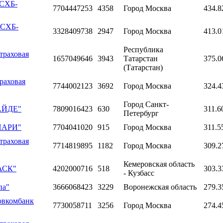
РСХБ-
7704447253
4358
Город Москва
434.8
РСХБ-
3328409738
2947
Город Москва
413.0
Республика
траховая
1657049646
3943
Татарстан
375.0
(Татарстан)
раховая
7744002123
3692
Город Москва
324.4
Город Санкт-
ГАЙДЕ"
7809016423
630
311.6
Петербург
"ПАРИ"
7704041020
915
Город Москва
311.5
траховая
7714819895
1182
Город Москва
309.2
Кемеровская область
БАСК"
4202000716
518
303.3
- Кузбасс
па"
3666068423
3229
Воронежская область
279.3
овкомбанк
7730058711
3256
Город Москва
274.4