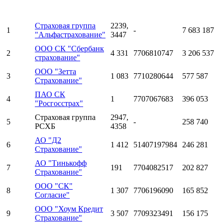
Страховая группа
2239,
1
-
7 683 187
"Альфастрахование"
3447
ООО СК "Сбербанк
2
4 331
7706810747
3 206 537
страхование"
ООО "Зетта
3
1 083
7710280644
577 587
Страхование"
ПАО СК
4
1
7707067683
396 053
"Росгосстрах"
Страховая группа
2947,
5
-
258 740
РСХБ
4358
АО "Д2
6
1 412
51407197984
246 281
Страхование"
АО "Тинькофф
7
191
7704082517
202 827
Страхование"
ООО "СК"
8
1 307
7706196090
165 852
Согласие"
ООО "Хоум Кредит
9
3 507
7709323491
156 175
Страхование"