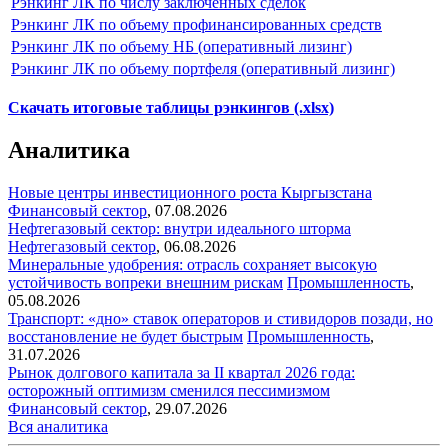
Рэнкинг ЛК по числу заключенных сделок
Рэнкинг ЛК по объему профинансированных средств
Рэнкинг ЛК по объему НБ (оперативный лизинг)
Рэнкинг ЛК по объему портфеля (оперативный лизинг)
Скачать итоговые таблицы рэнкингов (.xlsx)
Аналитика
Новые центры инвестиционного роста Кыргызстана
Финансовый сектор
,
07.08.2026
Нефтегазовый сектор: внутри идеального шторма
Нефтегазовый сектор
,
06.08.2026
Минеральные удобрения: отрасль сохраняет высокую
устойчивость вопреки внешним рискам
Промышленность
,
05.08.2026
Транспорт: «дно» ставок операторов и стивидоров позади, но
восстановление не будет быстрым
Промышленность
,
31.07.2026
Рынок долгового капитала за II квартал 2026 года:
осторожный оптимизм сменился пессимизмом
Финансовый сектор
,
29.07.2026
Вся аналитика