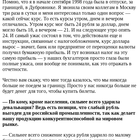
Помню, что я в начале сентября 1998 года была в отпуске, за
границей, в Дубровнике. Я звонила своим коллегам в Москву
три раза в сутки и меня интересовал только один вопрос —
какой сейчас курс. То есть курсы утром, днем и вечером
отличались. Утром курс мог быть 24 рубля за доллар, днем
могло быть 18, а вечером — 21. И на следующее утро опять
24. И самый ужас состоял в том, что действовали еще и
инструкции, связанные с налогообложением, курс доллара
вырос – значит, банк или предприятие от переоценки валюты
получил бумажную прибыль. И тут возникал налог на эту
самую прибыль — у наших бухгалтеров просто глаза были
полные ужаса, они вообще не понимали, как это отражать в
отчетности.
Честно вам скажу, что мне тогда казалось, что мы никогда
больше не поедем за границу. Просто у нас никогда больше не
будет денег для того, чтобы купить билеты.
— По кому, кроме населения, сильнее всего ударила
девальвация? Ведь есть позиция, что слабый рубль
выгоден для российской промышленности, так как делает
нашу продукцию конкурентноспособной на мировом
рынке.
— Сильнее всего снижение курса рубля ударило по малому