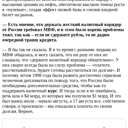
высокими ценами на нефть, обеспечили высокие темпы роста
в «нулевые», создав эффект низкой базы и снизив входной
билет на рынок.
— Есть мнение, что держать жесткий валютный коридор
от России требовал МВФ, и в этом было корень проблемы
тоже, так как – если не сдержите рубль, то не дадим
очередной транш кредита.
— Я бы так не сказала. Я в то время с разными людьми из
МВФ общалась, и могу сказать, что ни разу от них не
слышала, что «держите валютный коридор обязательно». У
них скорее всегда была на слуху проблема — «платите,
рассчитывайтесь, будьте готовы рассчитаться по долгам». И
поэтому летом 1998 года была развита достаточно серьезная
челночная дипломатия по поводу того, что России были
необходимы дополнительные средства, чтобы как-то
поддержать валютный
курс
. И тогда, если я не ошибаюсь,
речь шла о $4 млрд, из которых мы получили $1 млрд. И это
был конец июля – начало августа, а 17 августа все, собственно
говоря, и произошло – мы отказались платить по своим
долгам. Вернее,