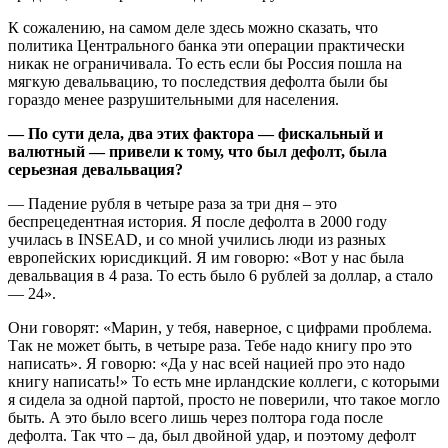
К сожалению, на самом деле здесь можно сказать, что
политика Центрального банка эти операции практически
никак не ограничивала. То есть если бы Россия пошла на
мягкую девальвацию, то последствия дефолта были бы
гораздо менее разрушительными для населения.
— По сути дела, два этих фактора — фискальный и
валютный — привели к тому, что был дефолт, была
серьезная девальвация?
— Падение рубля в четыре раза за три дня – это
беспрецедентная история. Я после дефолта в 2000 году
училась в INSEAD, и со мной учились люди из разных
европейских юрисдикций. Я им говорю: «Вот у нас была
девальвация в 4 раза. То есть было 6 рублей за доллар, а стало
— 24».
Они говорят: «Марин, у тебя, наверное, с цифрами проблема.
Так не может быть, в четыре раза. Тебе надо книгу про это
написать». Я говорю: «Да у нас всей нацией про это надо
книгу написать!» То есть мне ирландские коллеги, с которыми
я сидела за одной партой, просто не поверили, что такое могло
быть. А это было всего лишь через полтора года после
дефолта. Так что – да, был двойной удар, и поэтому дефолт