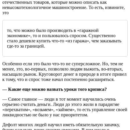
отечественных товаров, которые можно описать как
невысокотехнологичное машиностроение. То есть, извините,
это
то, что можно было производить в «гаражной
экономике», то и пользовалось спросом. Существенно
стало дешевле купить что-то «из гаража», чем заказывать
где-то за границей.
Особенно если это было что-то не суперсложное. Но, тем не
менее, это, во-первых, позволяло людям выжить, во-вторых,
насыщало рынок. Круговорот денег в природе в итоге привел
к тому, что и спрос тоже начал постепенно расширяться.
— Какие еще можно назвать уроки того кризиса?
— Самое главное — люди в тот момент научились очень
серьезно считать деньги. Люди до этого жили в парадигме
«перехватим», «возьмем», «займем», то есть управление своей
ликвидностью не было у нас приоритетом.
Дефолт многих людей научил иметь обязательную заначку,
будем называть вещи своими именами. В том числе и