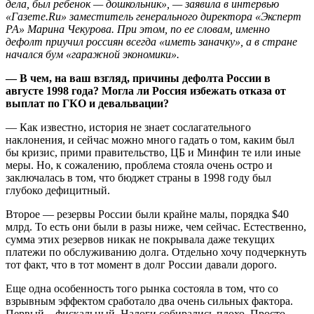
дела, был ребенок — дошкольник», — заявила в интервью
«Газете.Ru» заместитель генерального директора «Эксперт
РА» Марина Чекурова. При этом, по ее словам, именно
дефолт приучил россиян всегда «иметь заначку», а в стране
начался бум «гаражной экономики».
— В чем, на ваш взгляд, причины дефолта России в
августе 1998 года? Могла ли Россия избежать отказа от
выплат по ГКО и девальвации?
— Как известно, история не знает сослагательного
наклонения, и сейчас можно много гадать о том, каким был
бы кризис, прими правительство, ЦБ и Минфин те или иные
меры. Но, к сожалению, проблема стояла очень остро и
заключалась в том, что бюджет страны в 1998 году был
глубоко дефицитный.
Второе — резервы России были крайне малы, порядка $40
млрд. То есть они были в разы ниже, чем сейчас. Естественно,
сумма этих резервов никак не покрывала даже текущих
платежи по обслуживанию долга. Отдельно хочу подчеркнуть
тот факт, что в тот момент в долг России давали дорого.
Еще одна особенность того рынка состояла в том, что со
взрывным эффектом сработало два очень сильных фактора.
Первый – фискальный. Налоги собирались плохо. Просто