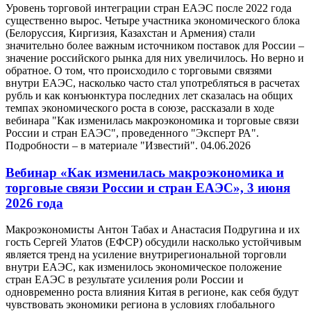
Уровень торговой интеграции стран ЕАЭС после 2022 года
существенно вырос. Четыре участника экономического блока
(Белоруссия, Киргизия, Казахстан и Армения) стали
значительно более важным источником поставок для России –
значение российского рынка для них увеличилось. Но верно и
обратное. О том, что происходило с торговыми связями
внутри ЕАЭС, насколько часто стал употребляться в расчетах
рубль и как конъюнктура последних лет сказалась на общих
темпах экономического роста в союзе, рассказали в ходе
вебинара "Как изменилась макроэкономика и торговые связи
России и стран ЕАЭС", проведенного "Эксперт РА".
Подробности – в материале "Известий".
04.06.2026
Вебинар «Как изменилась макроэкономика и
торговые связи России и стран ЕАЭС», 3 июня
2026 года
Макроэкономисты Антон Табах и Анастасия Подругина и их
гость Сергей Улатов (ЕФСР) обсудили насколько устойчивым
является тренд на усиление внутрирегиональной торговли
внутри ЕАЭС, как изменилось экономическое положение
стран ЕАЭС в результате усиления роли России и
одновременно роста влияния Китая в регионе, как себя будут
чувствовать экономики региона в условиях глобального