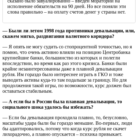
сказано было завуалированно – введен мораторий на
исполнение обязательств на 90 дней. Но все поняли эти
слова правильно – на оплату счетов денег у страны нет.
— Были ли летом 1998 года противники девальвации, или,
скажем мягко, раздвигания валютного коридора?
— Я опять не могу судить со стопроцентной точностью, но я
помню, что очень активно влияли на позицию Центробанка
крупнейшие банки, большинство из которых и полегли
впоследствии, во время как раз этого кризиса. Банки были
крайне незаинтересованны даже в плавной девальвации
рубля. Им гораздо было интереснее играть в ГКО и тоже
выводить активы куда-то там подальше за границу. Но для
продолжения такой игры, по возможности, курс должен был
оставаться стабильным.
— А если бы в России была плавная девальвация, то
социального шока удалось бы избежать?
— Если бы девальвация проходила плавно, то, безусловно,
масштабы удара были бы гораздо меньшие. Во-первых, люди
бы адаптировались, потому что когда курс рубля не скачет
лихорадочно, а плавно опускается – психика привыкает.