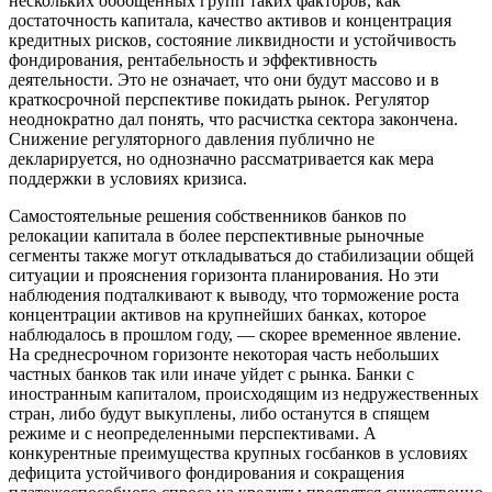
нескольких обобщенных групп таких факторов, как
достаточность капитала, качество активов и концентрация
кредитных рисков, состояние ликвидности и устойчивость
фондирования, рентабельность и эффективность
деятельности. Это не означает, что они будут массово и в
краткосрочной перспективе покидать рынок. Регулятор
неоднократно дал понять, что расчистка сектора закончена.
Снижение регуляторного давления публично не
декларируется, но однозначно рассматривается как мера
поддержки в условиях кризиса.
Самостоятельные решения собственников банков по
релокации капитала в более перспективные рыночные
сегменты также могут откладываться до стабилизации общей
ситуации и прояснения горизонта планирования. Но эти
наблюдения подталкивают к выводу, что торможение роста
концентрации активов на крупнейших банках, которое
наблюдалось в прошлом году, — скорее временное явление.
На среднесрочном горизонте некоторая часть небольших
частных банков так или иначе уйдет с рынка. Банки с
иностранным капиталом, происходящим из недружественных
стран, либо будут выкуплены, либо останутся в спящем
режиме и с неопределенными перспективами. А
конкурентные преимущества крупных госбанков в условиях
дефицита устойчивого фондирования и сокращения