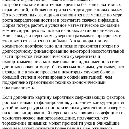
потребительские и ипотечные кредиты без консервативных
ограничений, отбивая потери за счет доходов с новых выдач.
Но качественных заемщиков становится все меньше по мере
роста закредитованности и в результате скачков инфляции.
Норма потерь растет, а условное математическое ожидание
компенсирующего их потока из новых активов снижается.
Новые выдачи перестанут уверенно размывать просрочку, и
это прямо отразится на прибыли. А в корпоративном
кредитном портфеле рано или поздно проявятся потери по
долгосрочному финансированию некоторой несостоятельной
части проектов технологического суверенитета и
импортозамещения, которые пока не видны именно в силу
длинных сроков и могут быть весьма значимы, учитывая, что
вхождение в такие проекты в некоторых случаях было в
большей степени мотивировано общей ажитацией, чем
подкреплено грамотными технико-экономическими
обоснованиями.
Если дополнить картину вероятных сдерживающих факторов
ростом стоимости фондирования, усилением конкуренции за
устойчивые ресурсы и посткризисным увеличением издержек
на квалифицированный персонал в условиях его дефицита и
технологическое импортозамещение, получается, что
торможение динамики может произойти уже в ближайшие
месяцы и может оказаться более резким, чем ожидалось.