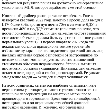
показателей регулятор пошел на достаточно консервативное
ужесточение МПЛ, которое заработает уже этой осенью.
Ипотечный драйвер розницы также ослабевает. Еще в
четвертом квартале 2022 года заметно выросла доля выдач с
LTV более 80%, достигнув почти 70% в сегменте ДДУ и
превысив 40% в не-ДДУ сегменте (при этом понятно, что
после произошедшего ралли цен на жилье частота завышения
стоимости объектов должна быть существенно выше условно
нормального уровня). В первом квартале 2023 года эти
показатели остались примерно на том же уровне. Во
избежание пузыря, вполне ожидаемого при такой динамике,
началась активная борьба с ипотекой от застройщиков по
низким ставкам, компенсируемым сильно завышенной
стоимостью объектов недвижимости. Условия льготных
ипотечных программ ухудшились. Динамика цен на жилье
остается неоднородной и слабопрогнозируемой. Результат —
замедление выдач — очевиден и будет усиливаться.
Из всех розничных сегментов наиболее оптимистичные
перспективы у автокредитования с учетом относительно
успешной переориентации на азиатские марки после
прошлогоднего торможения. Здесь еще есть невыбранный
потенциал, но и он ограничивается общей долговой
нагрузкой населения. И, конечно, его реализация