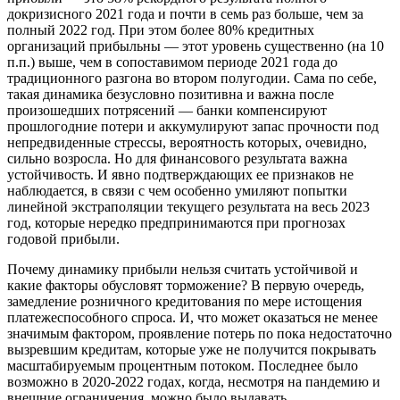
докризисного 2021 года и почти в семь раз больше, чем за
полный 2022 год. При этом более 80% кредитных
организаций прибыльны — этот уровень существенно (на 10
п.п.) выше, чем в сопоставимом периоде 2021 года до
традиционного разгона во втором полугодии. Сама по себе,
такая динамика безусловно позитивна и важна после
произошедших потрясений — банки компенсируют
прошлогодние потери и аккумулируют запас прочности под
непредвиденные стрессы, вероятность которых, очевидно,
сильно возросла. Но для финансового результата важна
устойчивость. И явно подтверждающих ее признаков не
наблюдается, в связи с чем особенно умиляют попытки
линейной экстраполяции текущего результата на весь 2023
год, которые нередко предпринимаются при прогнозах
годовой прибыли.
Почему динамику прибыли нельзя считать устойчивой и
какие факторы обусловят торможение? В первую очередь,
замедление розничного кредитования по мере истощения
платежеспособного спроса. И, что может оказаться не менее
значимым фактором, проявление потерь по пока недостаточно
вызревшим кредитам, которые уже не получится покрывать
масштабируемым процентным потоком. Последнее было
возможно в 2020-2022 годах, когда, несмотря на пандемию и
внешние ограничения, можно было выдавать