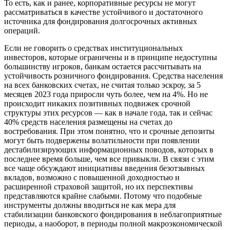
То есть, как и ранее, корпоративные ресурсы не могут
рассматриваться в качестве устойчивого и достаточного
источника для фондирования долгосрочных активных
операций.
Если не говорить о средствах институциональных
инвесторов, которые ограничены и в принципе недоступны
большинству игроков, банкам остается рассчитывать на
устойчивость розничного фондирования. Средства населения
на всех банковских счетах, не считая только эскроу, за 5
месяцев 2023 года приросли чуть более, чем на 4%. Но не
происходит никаких позитивных подвижек срочной
структуры этих ресурсов — как в начале года, так и сейчас
40% средств населения размещены на счетах до
востребования. При этом понятно, что и срочные депозиты
могут быть подвержены волатильности при появлении
дестабилизирующих информационных поводов, которых в
последнее время больше, чем все привыкли. В связи с этим
все чаще обсуждают инициативы введения безотзывных
вкладов, возможно с повышенной доходностью и
расширенной страховой защитой, но их перспективы
представляются крайне слабыми. Потому что подобные
инструменты должны вводиться не как мера для
стабилизации банковского фондирования в неблагоприятные
периоды, а наоборот, в периоды полной макроэкономической