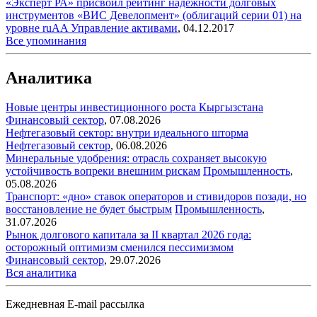
«Эксперт РА» присвоил рейтинг надежности долговых
инструментов «ВИС Девелопмент» (облигаций серии 01) на
уровне ruAA
Управление активами
,
04.12.2017
Все упоминания
Аналитика
Новые центры инвестиционного роста Кыргызстана
Финансовый сектор
,
07.08.2026
Нефтегазовый сектор: внутри идеального шторма
Нефтегазовый сектор
,
06.08.2026
Минеральные удобрения: отрасль сохраняет высокую
устойчивость вопреки внешним рискам
Промышленность
,
05.08.2026
Транспорт: «дно» ставок операторов и стивидоров позади, но
восстановление не будет быстрым
Промышленность
,
31.07.2026
Рынок долгового капитала за II квартал 2026 года:
осторожный оптимизм сменился пессимизмом
Финансовый сектор
,
29.07.2026
Вся аналитика
Ежедневная E-mail рассылка