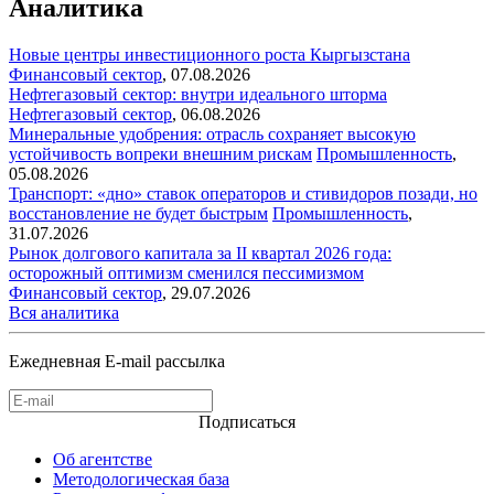
Аналитика
Новые центры инвестиционного роста Кыргызстана
Финансовый сектор
,
07.08.2026
Нефтегазовый сектор: внутри идеального шторма
Нефтегазовый сектор
,
06.08.2026
Минеральные удобрения: отрасль сохраняет высокую
устойчивость вопреки внешним рискам
Промышленность
,
05.08.2026
Транспорт: «дно» ставок операторов и стивидоров позади, но
восстановление не будет быстрым
Промышленность
,
31.07.2026
Рынок долгового капитала за II квартал 2026 года:
осторожный оптимизм сменился пессимизмом
Финансовый сектор
,
29.07.2026
Вся аналитика
Ежедневная E-mail рассылка
Подписаться
Об агентстве
Методологическая база